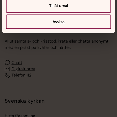
Tillåt urval
Avvisa
Jourhavande präst
Akut samtals- och krisstöd. Prata eller chatta anonymt
med en präst på kvällar och nätter.
Chatt
Digitalt brev
Telefon 112
Svenska kyrkan
Hitta församling