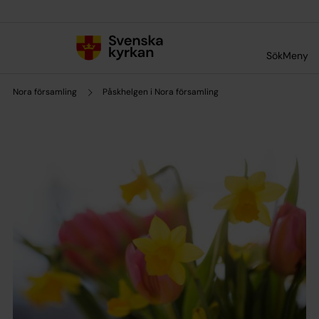
Till innehållet
Till undermeny
Sök
Meny
Nora församling
Påskhelgen i Nora församling