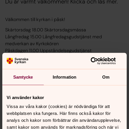
Du är varmt välkommen! Klicka och läs mer.
Välkommen till kyrkan i påsk!
Skärtorsdag 18.00 Skärtorsdagsmässa
Långfredag 15.00 Långfredagsgudstjänst med
medverkan av Kyrkokören
Påskdagen 11.00 Uppståndelsegudstjänst
Alla tillfällen firas i kyrkan och präst är vår kyrkoherde
Bengt Bengtsson.
Samtycke
Information
Om
Välkommen!
Vi använder kakor
Synpunkter eller frågor på sidans
Vissa av våra kakor (cookies) är nödvändiga för att
innehåll?
webbplatsen ska fungera. Här finns också kakor för
analys och kakor som förbättrar din användarupplevelse,
nora.tarnsjo.forsamling@svenskakyrkan.se
samt kakor som används för marknadsföring och när vi