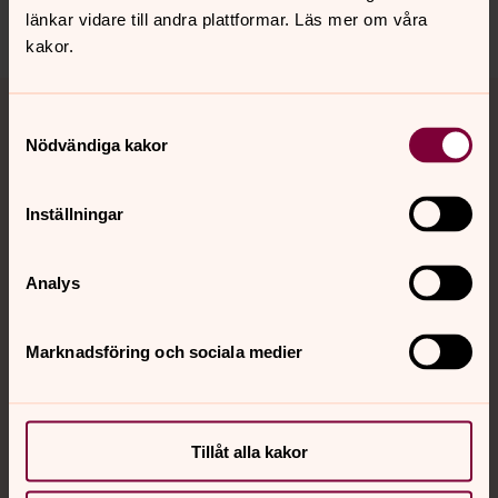
Dela
länkar vidare till andra plattformar. Läs mer om våra
kakor.
Tillbaka till toppen
Tillbaka till innehållet
Samtyckesval
Nödvändiga kakor
Kontakt
Inställningar
Kalender
Analys
Marknadsföring och sociala medier
Hitta snabbt
Sociala kanaler
Tillåt alla kakor