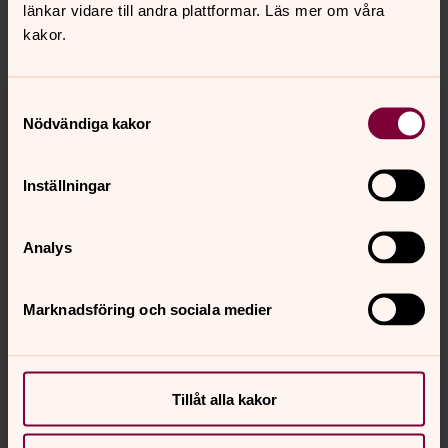
länkar vidare till andra plattformar. Läs mer om våra
Dela
kakor.
Tillbaka till toppen
Tillbaka till innehållet
Samtyckesval
Nödvändiga kakor
Inställningar
Kontakt
Analys
Kalender
Marknadsföring och sociala medier
Hitta snabbt
Tillåt alla kakor
Sociala kanaler