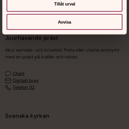
Tillåt urval
Avvisa
Jourhavande präst
Akut samtals- och krisstöd. Prata eller chatta anonymt
med en präst på kvällar och nätter.
Chatt
Digitalt brev
Telefon 112
Svenska kyrkan