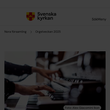
Till innehållet
Till undermeny
Sök
Meny
Nora församling
Orgelveckan 2025