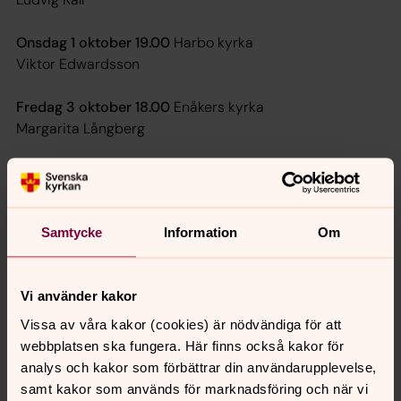
Onsdag 1 oktober 19.00
Harbo kyrka
Viktor Edwardsson
Fredag 3 oktober 18.00
Enåkers kyrka
Margarita Långberg
Lördag 4 oktober 18.00
Västerlövsta kyrka
Kira Lankinen
Samtycke
Information
Om
Söndag 5 oktober 19.00
Östervåla kyrka
Melker Stendahl
Vi använder kakor
Vissa av våra kakor (cookies) är nödvändiga för att
Synpunkter eller frågor på sidans
webbplatsen ska fungera. Här finns också kakor för
innehåll?
analys och kakor som förbättrar din användarupplevelse,
samt kakor som används för marknadsföring och när vi
nora.tarnsjo.forsamling@svenskakyrkan.se