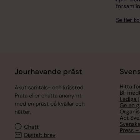
församli
Se fler 
Jourhavande präst
Svens
Hitta f
Akut samtals- och krisstöd.
Bli med
Prata eller chatta anonymt
Lediga 
med en präst på kvällar och
Ge en g
Organis
nätter.
Act Sve
Svenska
Chatt
Press – 
Digitalt brev