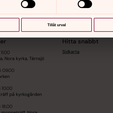
Tillåt urval
er
Hitta snabbt
Sidkarta
 11.00
, Nora kyrka, Tärnsjö
i 09.00
rken
i 10.00
räff på kyrkogården
i 18.00
 moppeträff, Nora