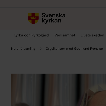
Till innehållet
Till undermeny
Kyrka och kyrkogård
Verksamhet
Livets skeden
Nora församling
Orgelkonsert med Gudmund Frenskar