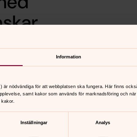
 med
skar
ka. I orgel- och musikveckan
nskar, kantor i Fjärdhundra
Information
ik, folkmusik och festmusik
ra kyrka. Välkommen!
) är nödvändiga för att webbplatsen ska fungera. Här finns ocks
pplevelse, samt kakor som används för marknadsföring och när vi
 kakor.
nnehåll?
Inställningar
Analys