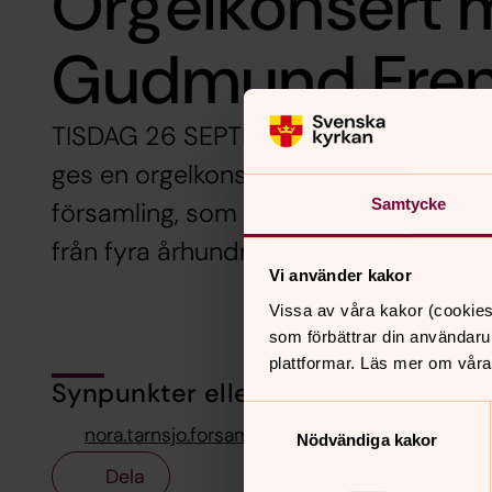
Orgelkonsert
Gudmund Fren
TISDAG 26 SEPTEMBER 19.00 i Nora kyr
ges en orgelkonsert med Gudmund Fre
Samtycke
församling, som spelar svensk filmmus
från fyra århundraden på orgeln i No
Vi använder kakor
Vissa av våra kakor (cookies
som förbättrar din användaru
plattformar. Läs mer om våra
Synpunkter eller frågor på sidans i
Samtyckesval
nora.tarnsjo.forsamling@svenskakyrkan.se
Nödvändiga kakor
Dela