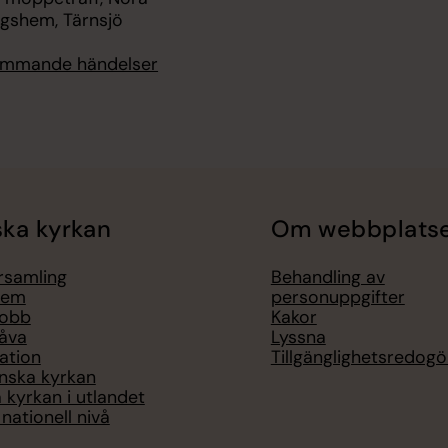
ngshem, Tärnsjö
kommande händelser
ka kyrkan
Om webbplats
örsamling
Behandling av
lem
personuppgifter
jobb
Kakor
åva
Lyssna
ation
Tillgänglighetsredogö
nska kyrkan
 kyrkan i utlandet
nationell nivå