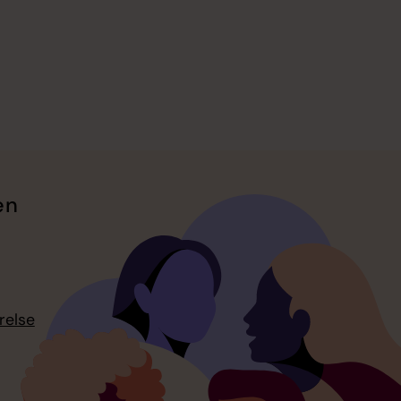
en
relse