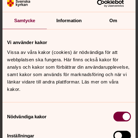
Synpunkter eller frågor på sidans
innehåll?
nora.tarnsjo.forsamling@svenskakyrkan.se
Samtycke
Information
Om
Dela
Vi använder kakor
Tillbaka till toppen
Tillbaka till innehållet
Vissa av våra kakor (cookies) är nödvändiga för att
webbplatsen ska fungera. Här finns också kakor för
analys och kakor som förbättrar din användarupplevelse,
samt kakor som används för marknadsföring och när vi
Kontakt
länkar vidare till andra plattformar. Läs mer om våra
kakor.
Kalender
Samtyckesval
Nödvändiga kakor
Hitta snabbt
Inställningar