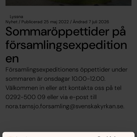
Lyssna
Nyhet / Publicerad 25 maj 2022 / Ändrad 7 juli 2026
Sommaröppettider på
församlingsexpedition
en
Församlingsexpeditionens öppettider under
sommaren är onsdagar 10.00-12.00.
Välkommen in eller att kontakta oss på tel
0292-500 09 eller via e-post till
nora.tarnsjo.forsamling@svenskakyrkan.se.