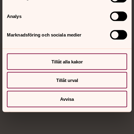
Sociala kanaler
Analys
Marknadsföring och sociala medier
Jourhavande präst
Tillåt alla kakor
Akut samtals- och krisstöd. Prata eller chatta anonymt
med en präst på kvällar och nätter.
Tillåt urval
Chatt
Avvisa
Digitalt brev
Telefon 112