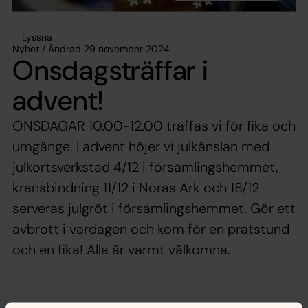
Lyssna
Nyhet / Ändrad 29 november 2024
Onsdagsträffar i
advent!
ONSDAGAR 10.00-12.00 träffas vi för fika och
umgänge. I advent höjer vi julkänslan med
julkortsverkstad 4/12 i församlingshemmet,
kransbindning 11/12 i Noras Ark och 18/12
serveras julgröt i församlingshemmet. Gör ett
avbrott i vardagen och kom för en pratstund
och en fika! Alla är varmt välkomna.