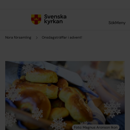
Till innehållet
Till undermeny
Sök
Meny
Nora församling
Onsdagsträffar i advent!