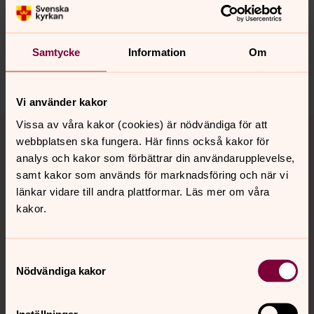
Synpunkter eller frågor på sidans
innehåll?
nora.tarnsjo.forsamling@svenskakyrkan.se
Samtycke
Information
Om
Dela
Vi använder kakor
Tillbaka till toppen
Tillbaka till innehållet
Vissa av våra kakor (cookies) är nödvändiga för att
webbplatsen ska fungera. Här finns också kakor för
analys och kakor som förbättrar din användarupplevelse,
samt kakor som används för marknadsföring och när vi
Kontakt
länkar vidare till andra plattformar. Läs mer om våra
kakor.
Kalender
Samtyckesval
Nödvändiga kakor
Hitta snabbt
Inställningar