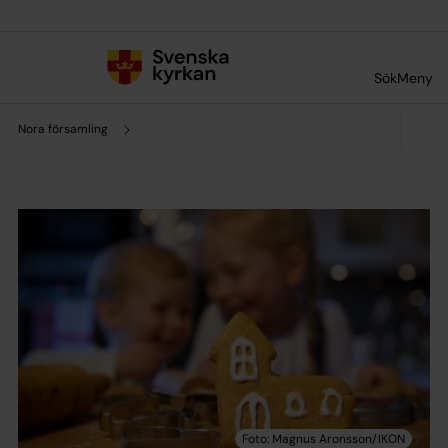
Till innehållet
Till undermeny
Sök
Meny
Nora församling