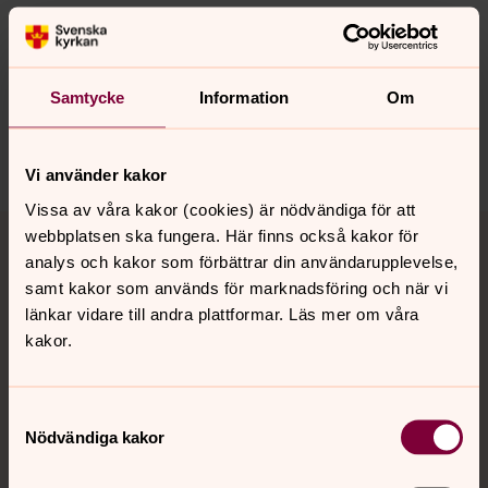
Synpunkter eller frågor på sidans
innehåll?
Samtycke
Information
Om
nora.tarnsjo.forsamling@svenskakyrkan.se
Dela
Vi använder kakor
Vissa av våra kakor (cookies) är nödvändiga för att
Tillbaka till toppen
Tillbaka till innehållet
webbplatsen ska fungera. Här finns också kakor för
analys och kakor som förbättrar din användarupplevelse,
samt kakor som används för marknadsföring och när vi
länkar vidare till andra plattformar. Läs mer om våra
Kontakt
kakor.
Kalender
Samtyckesval
Nödvändiga kakor