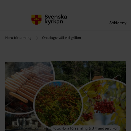
Till innehållet
Till undermeny
Sök
Meny
Nora församling
Onsdagskväll vid grillen