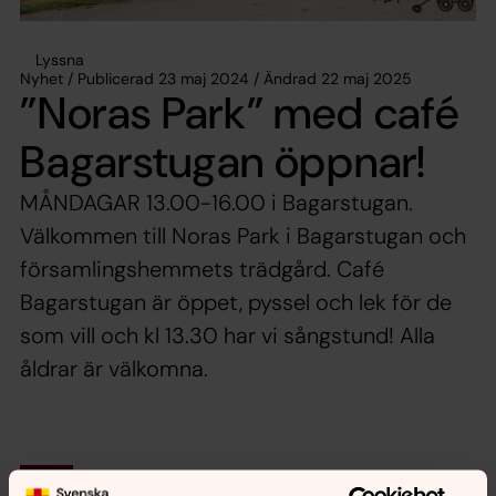
Lyssna
Nyhet / Publicerad 23 maj 2024 / Ändrad 22 maj 2025
”Noras Park” med café
Bagarstugan öppnar!
MÅNDAGAR 13.00-16.00 i Bagarstugan.
Välkommen till Noras Park i Bagarstugan och
församlingshemmets trädgård. Café
Bagarstugan är öppet, pyssel och lek för de
som vill och kl 13.30 har vi sångstund! Alla
åldrar är välkomna.
Synpunkter eller frågor på sidans