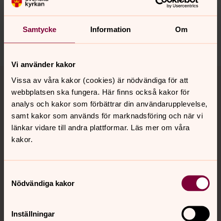
innehåll?
nora.tarnsjo.forsamling@svenskakyrkan.se
Samtycke
Information
Om
Dela
Vi använder kakor
Tillbaka till toppen
Tillbaka till innehållet
Vissa av våra kakor (cookies) är nödvändiga för att
webbplatsen ska fungera. Här finns också kakor för
analys och kakor som förbättrar din användarupplevelse,
samt kakor som används för marknadsföring och när vi
Kontakt
länkar vidare till andra plattformar. Läs mer om våra
kakor.
Kalender
Samtyckesval
Nödvändiga kakor
Hitta snabbt
Inställningar