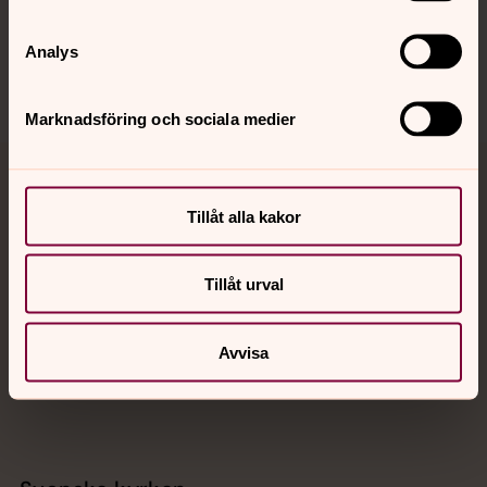
Sociala kanaler
Analys
Marknadsföring och sociala medier
Jourhavande präst
Tillåt alla kakor
Akut samtals- och krisstöd. Prata eller chatta anonymt
med en präst på kvällar och nätter.
Tillåt urval
Chatt
Avvisa
Digitalt brev
Telefon 112