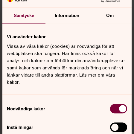
nora.tarnsjo.forsamling@svenskakyrkan.se
Dela
Samtycke
Information
Om
Tillbaka till toppen
Tillbaka till innehållet
Vi använder kakor
Vissa av våra kakor (cookies) är nödvändiga för att
webbplatsen ska fungera. Här finns också kakor för
Kontakt
analys och kakor som förbättrar din användarupplevelse,
samt kakor som används för marknadsföring och när vi
länkar vidare till andra plattformar. Läs mer om våra
Kalender
kakor.
Samtyckesval
Hitta snabbt
Nödvändiga kakor
Sociala kanaler
Inställningar