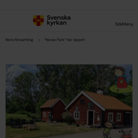
Till innehållet
Till undermeny
Sök
Meny
Nora församling
”Noras Park” har öppet!