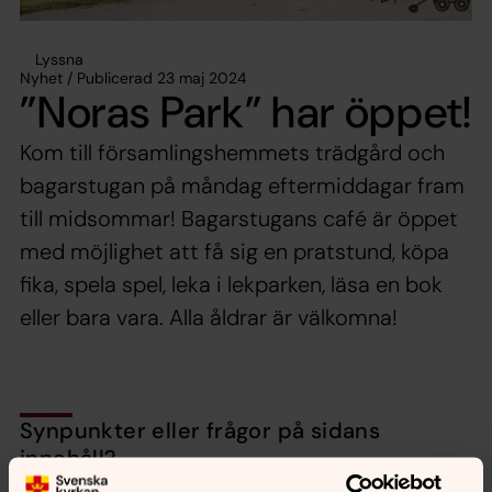
Lyssna
Nyhet / Publicerad 23 maj 2024
”Noras Park” har öppet!
Kom till församlingshemmets trädgård och
bagarstugan på måndag eftermiddagar fram
till midsommar! Bagarstugans café är öppet
med möjlighet att få sig en pratstund, köpa
fika, spela spel, leka i lekparken, läsa en bok
eller bara vara. Alla åldrar är välkomna!
Synpunkter eller frågor på sidans
innehåll?