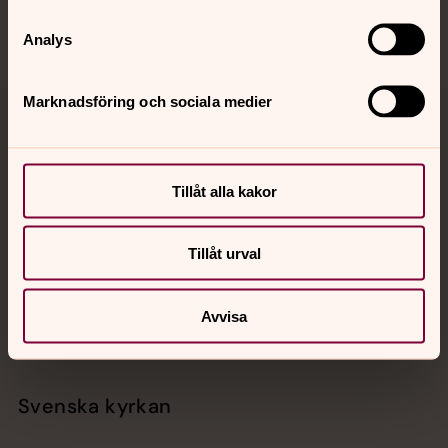
Analys
Marknadsföring och sociala medier
Jourhavande präst
Akut samtals- och krisstöd. Prata eller chatta anonymt
Tillåt alla kakor
med en präst på kvällar och nätter.
Tillåt urval
Chatt
Digitalt brev
Telefon 112
Avvisa
Svenska kyrkan