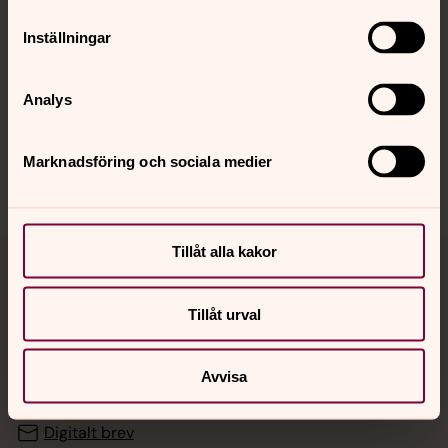
Inställningar
Hitta snabbt
Analys
Sociala kanaler
Marknadsföring och sociala medier
Tillåt alla kakor
Jourhavande präst
Tillåt urval
Akut samtals- och krisstöd. Prata eller chatta anonymt
med en präst på kvällar och nätter.
Avvisa
Chatt
Digitalt brev