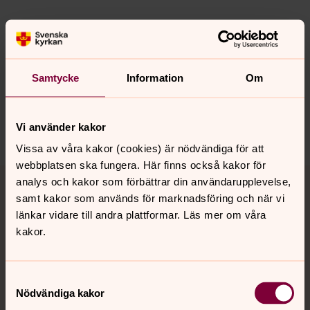
Synpunkter eller frågor på sidans
Samtycke
Information
Om
innehåll?
nora.tarnsjo.forsamling@svenskakyrkan.se
Dela
Vi använder kakor
Vissa av våra kakor (cookies) är nödvändiga för att
webbplatsen ska fungera. Här finns också kakor för
Tillbaka till toppen
Tillbaka till innehållet
analys och kakor som förbättrar din användarupplevelse,
samt kakor som används för marknadsföring och när vi
länkar vidare till andra plattformar. Läs mer om våra
kakor.
Kontakt
Samtyckesval
Kalender
Nödvändiga kakor