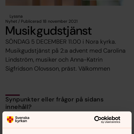
Lyssna
Nyhet / Publicerad 18 november 2021
Musikgudstjänst
SÖNDAG 5 DECEMBER 11.00 i Nora kyrka.
Musikgudstjänst på 2:a advent med Carolina
Lindström, musiker och Anna-Katrin
Sigfridson Olovsson, präst. Välkommen
Synpunkter eller frågor på sidans
innehåll?
nora.tarnsjo.forsamling@svenskakyrkan.se
Dela