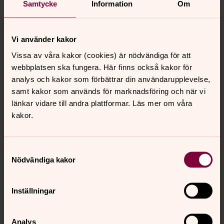
Samtycke
Information
Om
Tillbaka till toppen
Tillbaka till innehållet
Vi använder kakor
Vissa av våra kakor (cookies) är nödvändiga för att
webbplatsen ska fungera. Här finns också kakor för
Kontakt
analys och kakor som förbättrar din användarupplevelse,
samt kakor som används för marknadsföring och när vi
länkar vidare till andra plattformar. Läs mer om våra
Kalender
kakor.
Hitta snabbt
Samtyckesval
Nödvändiga kakor
Sociala kanaler
Inställningar
Analys