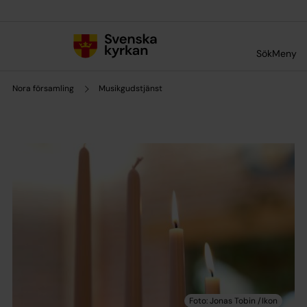
Till innehållet
Till undermeny
Sök
Meny
Nora församling
Musikgudstjänst