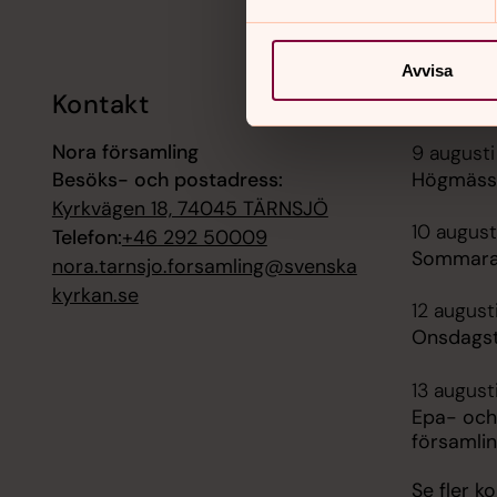
Avvisa
Kontakt
Kalend
Nora församling
9 augusti
Besöks- och postadress:
Högmässa
Kyrkvägen 18, 74045 TÄRNSJÖ
10 august
Telefon:
+46 292 50009
Sommara
nora.tarnsjo.forsamling@svenska
kyrkan.se
12 august
Onsdagst
13 august
Epa- och
församli
Se fler 