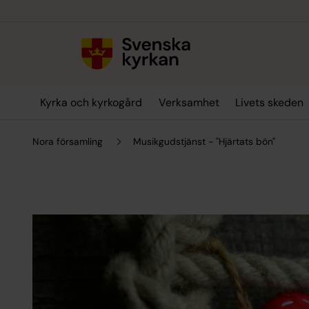
Till innehållet
Till undermeny
Kyrka och kyrkogård
Verksamhet
Livets skeden
Nora församling
Musikgudstjänst - "Hjärtats bön"