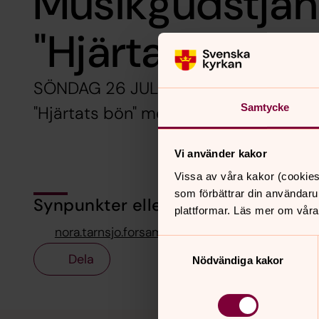
Musikgudstjän
"Hjärtats bön"
SÖNDAG 26 JULI 18.00 i Nora kyrka. 
Samtycke
"Hjärtats bön" med Cecilia Jansdotter
Vi använder kakor
Vissa av våra kakor (cookies
som förbättrar din användaru
Synpunkter eller frågor på sidans i
plattformar. Läs mer om våra
nora.tarnsjo.forsamling@svenskakyrkan.se
Samtyckesval
Dela
Nödvändiga kakor
Tillbaka till toppen
Tillbaka till innehållet