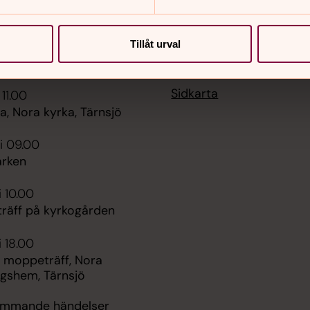
Tillåt urval
er
Hitta snabbt
Sidkarta
 11.00
, Nora kyrka, Tärnsjö
i 09.00
rken
i 10.00
räff på kyrkogården
i 18.00
 moppeträff, Nora
ngshem, Tärnsjö
kommande händelser