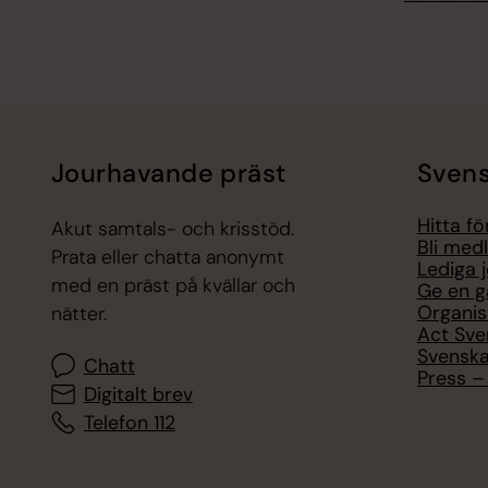
Jourhavande präst
Svens
Hitta f
Akut samtals- och krisstöd.
Bli med
Prata eller chatta anonymt
Lediga 
med en präst på kvällar och
Ge en g
Organis
nätter.
Act Sve
Svenska
Chatt
Press – 
Digitalt brev
Telefon 112