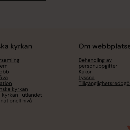
ka kyrkan
Om webbplats
örsamling
Behandling av
lem
personuppgifter
jobb
Kakor
åva
Lyssna
ation
Tillgänglighetsredogö
nska kyrkan
 kyrkan i utlandet
nationell nivå