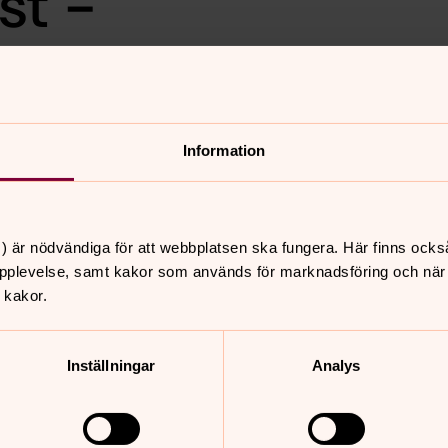
st -
Musikgudstjänst på temat
Information
 och Christian Josefsson.
) är nödvändiga för att webbplatsen ska fungera. Här finns ocks
pplevelse, samt kakor som används för marknadsföring och när vi
nnehåll?
 kakor.
Inställningar
Analys