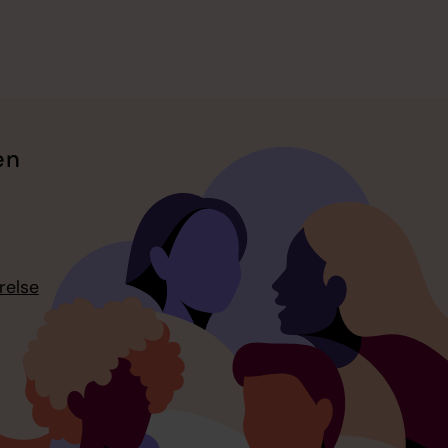
en
relse