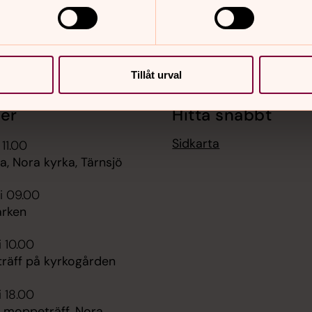
Tillåt urval
er
Hitta snabbt
Sidkarta
 11.00
, Nora kyrka, Tärnsjö
i 09.00
rken
i 10.00
räff på kyrkogården
i 18.00
 moppeträff, Nora