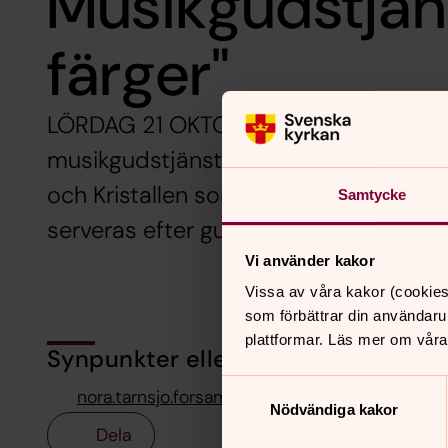
Musikgudstjäns
färger"
LÖRDAG 21 OKTOBER 16.00 i Nora kyrk
musikgudstjänst med kyrkans barn- 
och Kristallen som framför minimusikale
Samtycke
serveras efter gudstjänsten.
Vi använder kakor
Vissa av våra kakor (cookies
som förbättrar din användaru
plattformar. Läs mer om våra
Synpunkter eller frågor på sidans i
Samtyckesval
nora.tarnsjo.forsamling@svenskakyrkan.se
Nödvändiga kakor
Dela