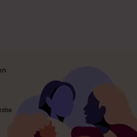
en
relse