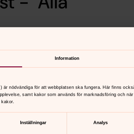
t - "Alla
a. Välkommen till
och ungdomskörer Korallen
n ”Alla färger”. Färgglatt fika
Information
) är nödvändiga för att webbplatsen ska fungera. Här finns ocks
pplevelse, samt kakor som används för marknadsföring och när vi
 kakor.
nnehåll?
Inställningar
Analys