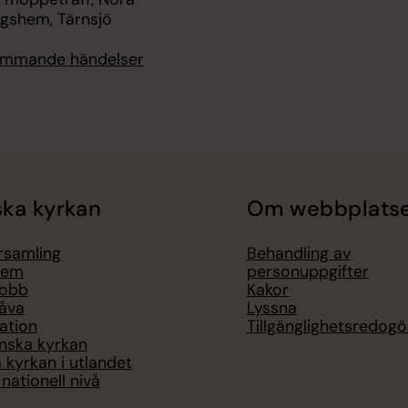
ngshem, Tärnsjö
kommande händelser
ka kyrkan
Om webbplats
örsamling
Behandling av
lem
personuppgifter
jobb
Kakor
åva
Lyssna
ation
Tillgänglighetsredogö
nska kyrkan
 kyrkan i utlandet
nationell nivå