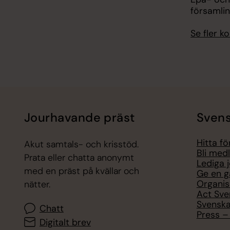
församli
Se fler 
Jourhavande präst
Svens
Hitta f
Akut samtals- och krisstöd.
Bli med
Prata eller chatta anonymt
Lediga 
med en präst på kvällar och
Ge en g
Organis
nätter.
Act Sve
Svenska
Chatt
Press – 
Digitalt brev