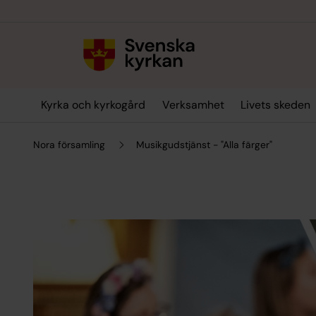
Till innehållet
Till undermeny
Kyrka och kyrkogård
Verksamhet
Livets skeden
Nora församling
Musikgudstjänst - "Alla färger"