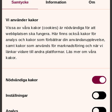
Tillbaka till toppen
Tillbaka till innehållet
Samtycke
Information
Om
Vi använder kakor
Kontakt
Vissa av våra kakor (cookies) är nödvändiga för att
webbplatsen ska fungera. Här finns också kakor för
analys och kakor som förbättrar din användarupplevelse,
Kalender
samt kakor som används för marknadsföring och när vi
länkar vidare till andra plattformar. Läs mer om våra
kakor.
Hitta snabbt
Samtyckesval
Nödvändiga kakor
Sociala kanaler
Inställningar
Analys