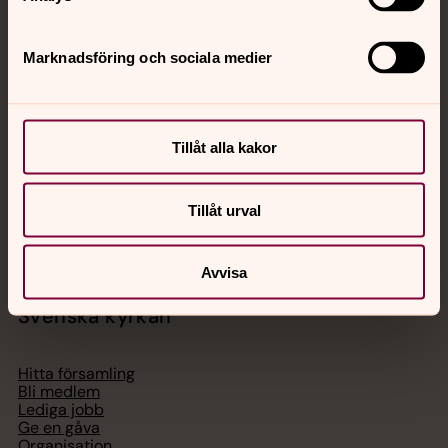
Jourhavande präst
Marknadsföring och sociala medier
Akut samtals- och krisstöd. Prata eller chatta anonymt
med en präst på kvällar och nätter.
Tillåt alla kakor
Chatt
Digitalt brev
Tillåt urval
Telefon 112
Avvisa
Svenska kyrkan
Hitta församling
Bli medlem
Lediga jobb
Ge en gåva
Organisation