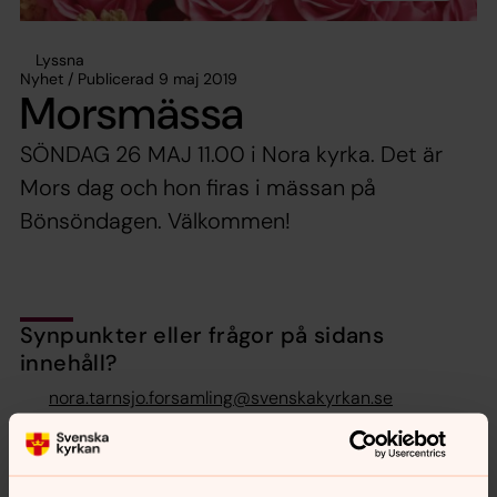
Lyssna
Nyhet / Publicerad 9 maj 2019
Morsmässa
SÖNDAG 26 MAJ 11.00 i Nora kyrka. Det är
Mors dag och hon firas i mässan på
Bönsöndagen. Välkommen!
Synpunkter eller frågor på sidans
innehåll?
nora.tarnsjo.forsamling@svenskakyrkan.se
Dela