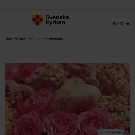
Till innehållet
Till undermeny
Sök
Meny
Nora församling
Morsmässa