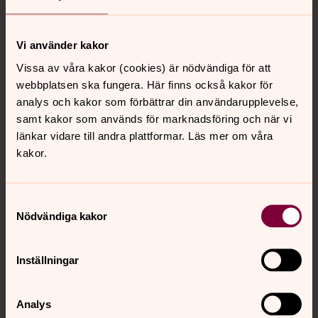
Tillbaka till toppen
Tillbaka till innehållet
Vi använder kakor
Vissa av våra kakor (cookies) är nödvändiga för att
Kontakt
webbplatsen ska fungera. Här finns också kakor för
analys och kakor som förbättrar din användarupplevelse,
samt kakor som används för marknadsföring och när vi
Kalender
länkar vidare till andra plattformar. Läs mer om våra
kakor.
Hitta snabbt
Samtyckesval
Nödvändiga kakor
Sociala kanaler
Inställningar
Analys