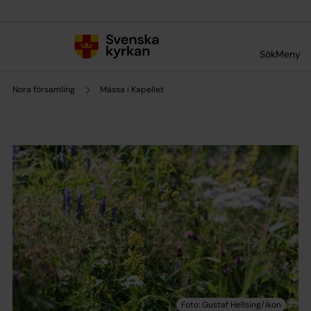
Till innehållet
Till undermeny
Sök
Meny
Nora församling
Mässa i Kapellet