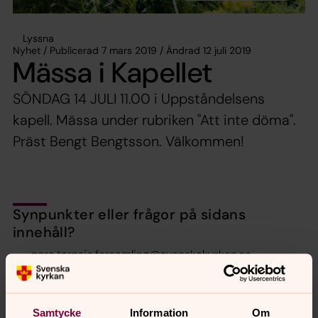
Lyssna
Nyhet / Publicerad 7 mars 2019 / Ändrad 12 juli 2019
Mässa i Kapellet
SÖNDAG 14 JULI 11.00 i Uppståndelsens
kapell. Mässa under rubriken "Att inte döma".
Präst Bengt Bengtsson. Välkommen!
Synpunkter eller frågor på sidans
innehåll?
nora.tarnsjo.forsamling@svenskakyrkan.se
Dela
Samtycke
Information
Om