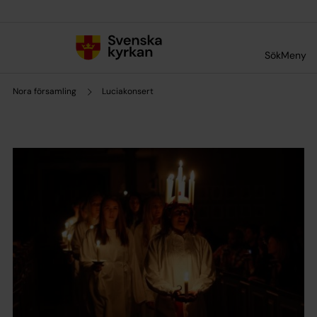
Till innehållet
Till undermeny
Sök
Meny
Nora församling
Luciakonsert