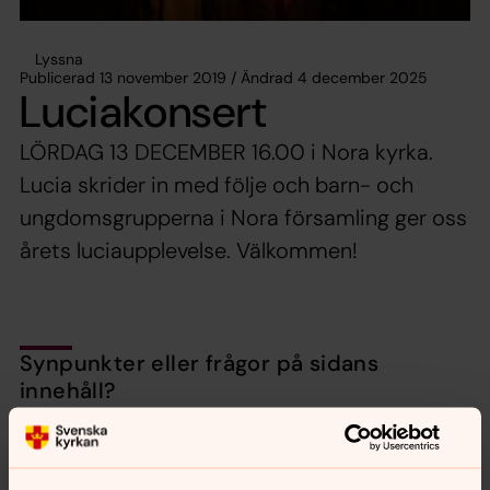
Lyssna
Publicerad 13 november 2019 / Ändrad 4 december 2025
Luciakonsert
LÖRDAG 13 DECEMBER 16.00 i Nora kyrka.
Lucia skrider in med följe och barn- och
ungdomsgrupperna i Nora församling ger oss
årets luciaupplevelse. Välkommen!
Synpunkter eller frågor på sidans
innehåll?
nora.tarnsjo.forsamling@svenskakyrkan.se
Dela