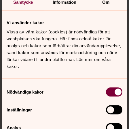
Samtycke
Information
Om
Tillbaka till toppen
Tillbaka till innehållet
Vi använder kakor
Vissa av våra kakor (cookies) är nödvändiga för att
webbplatsen ska fungera. Här finns också kakor för
Kontakt
analys och kakor som förbättrar din användarupplevelse,
samt kakor som används för marknadsföring och när vi
länkar vidare till andra plattformar. Läs mer om våra
Kalender
kakor.
Hitta snabbt
Samtyckesval
Nödvändiga kakor
Sociala kanaler
Inställningar
Analys