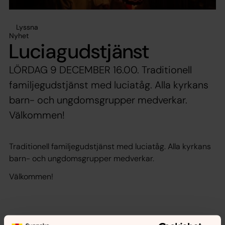
Lyssna
Nyhet
Luciagudstjänst
LÖRDAG 9 DECEMBER 16.00. Traditionell
familjegudstjänst med luciatåg. Alla kyrkans
barn- och ungdomsgrupper medverkar.
Välkommen!
Traditionell familjegudstjänst med luciatåg. Alla kyrkans
barn- och ungdomsgrupper medverkar.
Välkommen!