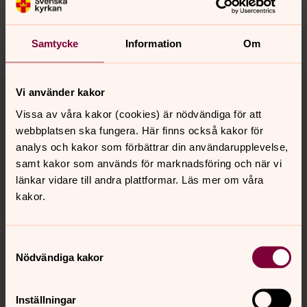
Synpunkter eller frågor på sidans
innehåll?
nora.tarnsjo.forsamling@svenskakyrkan.se
Samtycke
Information
Om
Tillbaka till toppen
Tillbaka till innehållet
Vi använder kakor
Vissa av våra kakor (cookies) är nödvändiga för att
webbplatsen ska fungera. Här finns också kakor för
analys och kakor som förbättrar din användarupplevelse,
Kontakt
samt kakor som används för marknadsföring och när vi
länkar vidare till andra plattformar. Läs mer om våra
kakor.
Kalender
Samtyckesval
Hitta snabbt
Nödvändiga kakor
Inställningar
Sociala kanaler