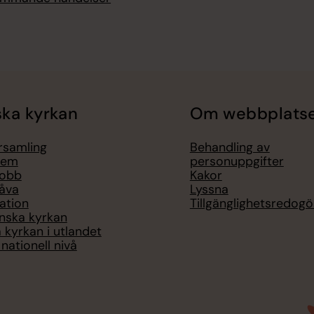
ka kyrkan
Om webbplats
örsamling
Behandling av
lem
personuppgifter
jobb
Kakor
åva
Lyssna
ation
Tillgänglighetsredogö
nska kyrkan
 kyrkan i utlandet
nationell nivå