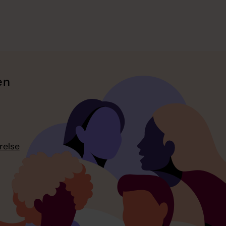
en
relse