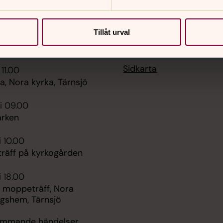
Tillåt urval
er
Hitta snabbt
Sidkarta
 11.00
, Nora kyrka, Tärnsjö
i 09.00
rken
i 10.00
räff på kyrkogården
i 18.00
 moppeträff, Nora
ngshem, Tärnsjö
kommande händelser