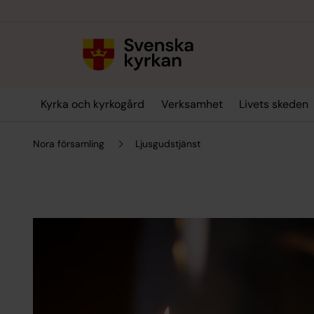
Till innehållet
Till undermeny
Kyrka och kyrkogård
Verksamhet
Livets skeden
Nora församling
Ljusgudstjänst