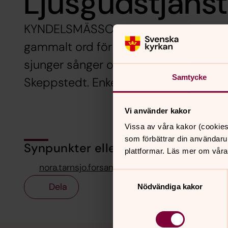
Ljusgudstjänst
KYNDELSMÄSSODAGEN 6 FEBRUARI 11.00
gammalt ord för ljus eller bloss. Denn
sjunger sånger om Kristus som världens
Samtycke
Skeppstedt. Enkelt kyrkkaffe servera
Vi använder kakor
Vissa av våra kakor (cookies
som förbättrar din användaru
Synpunkter eller frågor på sidans i
plattformar. Läs mer om våra
nora.tarnsjo.forsamling@svenskakyrkan.se
Samtyckesval
Dela
Nödvändiga kakor
Tillbaka till toppen
Tillbaka till innehållet