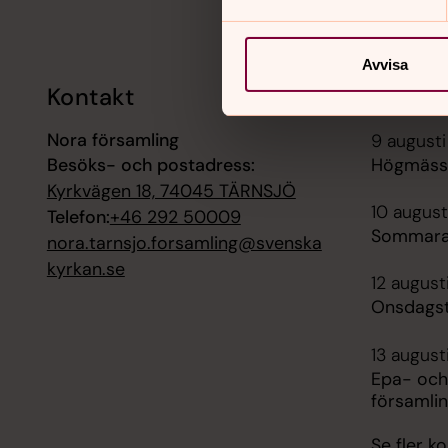
Avvisa
Kontakt
Kalend
Nora församling
9 augusti
Besöks- och postadress:
Högmässa
Kyrkvägen 18, 74045 TÄRNSJÖ
10 august
Telefon:
+46 292 50009
Sommara
nora.tarnsjo.forsamling@svenska
kyrkan.se
12 august
Onsdagst
13 august
Epa- och
församli
Se fler 