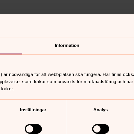
 i Nora kyrka. Kyndel är ett
a dag läser vi texter och
 ljus. Präst är Thorleif
Information
s. Välkommen!
) är nödvändiga för att webbplatsen ska fungera. Här finns ocks
pplevelse, samt kakor som används för marknadsföring och när vi
nnehåll?
 kakor.
Inställningar
Analys