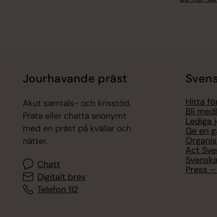
Jourhavande präst
Svens
Hitta f
Akut samtals- och krisstöd.
Bli med
Prata eller chatta anonymt
Lediga 
med en präst på kvällar och
Ge en g
Organis
nätter.
Act Sve
Svenska
Chatt
Press – 
Digitalt brev
Telefon 112