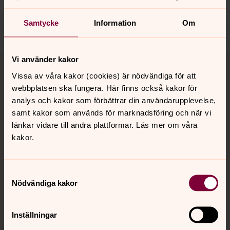
nora.tarnsjo.forsamling@svenskakyrkan.se
Samtycke
Information
Om
Dela
Tillbaka till toppen
Tillbaka till innehållet
Vi använder kakor
Vissa av våra kakor (cookies) är nödvändiga för att
webbplatsen ska fungera. Här finns också kakor för
analys och kakor som förbättrar din användarupplevelse,
Kontakt
samt kakor som används för marknadsföring och när vi
länkar vidare till andra plattformar. Läs mer om våra
kakor.
Kalender
Samtyckesval
Nödvändiga kakor
Hitta snabbt
Inställningar
Sociala kanaler