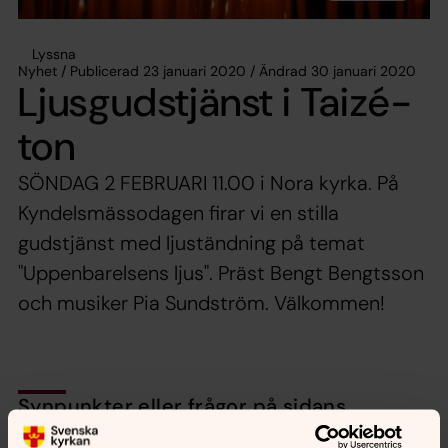
Lyssna
Nyhet / Publicerad 23 januari 2020 / Ändrad 30 januari 2020
Ljusgudstjänst i Taizé-
ton
SÖNDAG 2 FEBRUARI 11.00 i Nora kyrka. På
Kyndelsmässodagen firar vi en stilla
gudstjänst med ljuständning på temat
"Uppenbarelsens ljus". Präst Bengt Bengtsson
och musiker Pia Sundström. Välkommen!
Synpunkter eller frågor på sidans
innehåll?