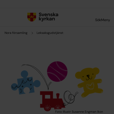
Till innehållet
Till undermeny
Sök
Meny
Nora församling
Leksaksgudstjänst