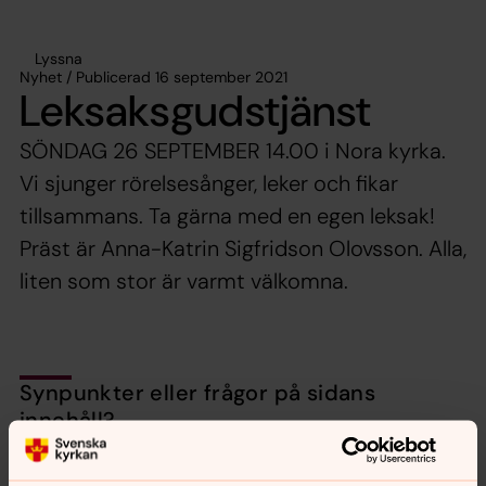
Lyssna
Nyhet / Publicerad 16 september 2021
Leksaksgudstjänst
SÖNDAG 26 SEPTEMBER 14.00 i Nora kyrka.
Vi sjunger rörelsesånger, leker och fikar
tillsammans. Ta gärna med en egen leksak!
Präst är Anna-Katrin Sigfridson Olovsson. Alla,
liten som stor är varmt välkomna.
Synpunkter eller frågor på sidans
innehåll?
nora.tarnsjo.forsamling@svenskakyrkan.se