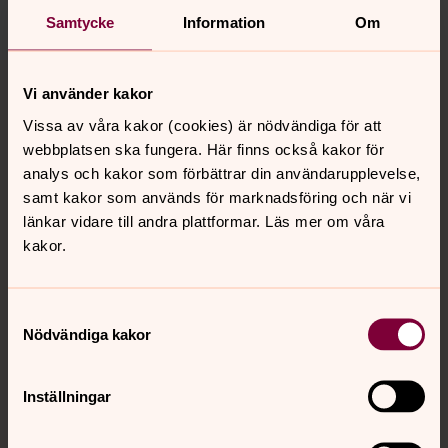
Dela
Samtycke
Information
Om
Tillbaka till toppen
Tillbaka till innehållet
Vi använder kakor
Vissa av våra kakor (cookies) är nödvändiga för att
webbplatsen ska fungera. Här finns också kakor för
Kontakt
analys och kakor som förbättrar din användarupplevelse,
samt kakor som används för marknadsföring och när vi
länkar vidare till andra plattformar. Läs mer om våra
Kalender
kakor.
Samtyckesval
Hitta snabbt
Nödvändiga kakor
Sociala kanaler
Inställningar