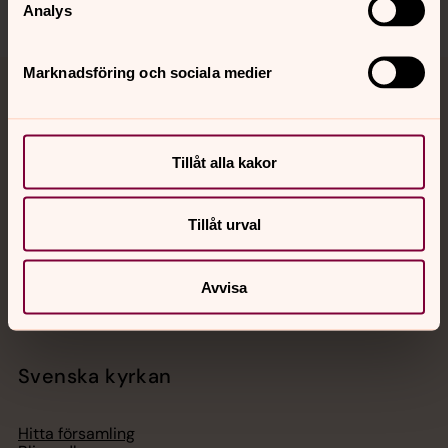
Analys
Marknadsföring och sociala medier
Jourhavande präst
Akut samtals- och krisstöd. Prata eller chatta anonymt
Tillåt alla kakor
med en präst på kvällar och nätter.
Tillåt urval
Chatt
Digitalt brev
Telefon 112
Avvisa
Svenska kyrkan
Hitta församling