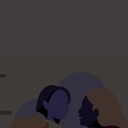
en
relse