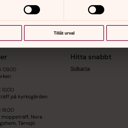
Tillåt urval
er
Hitta snabbt
Sidkarta
i 09.00
rken
i 10.00
räff på kyrkogården
i 18.00
 moppeträff, Nora
ngshem, Tärnsjö