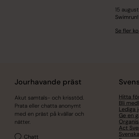
15 augusti
Swimrun!
Se fler 
Jourhavande präst
Svens
Hitta f
Akut samtals- och krisstöd.
Bli med
Prata eller chatta anonymt
Lediga 
med en präst på kvällar och
Ge en g
Organis
nätter.
Act Sve
Svenska
Chatt