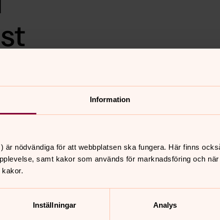
d
st
 firar en lekmannaledd
 efteråt i kyrkan. Välkommen!
ts är inställd p g a
Information
 kyrka vid samma tid för dig
) är nödvändiga för att webbplatsen ska fungera. Här finns ocks
pplevelse, samt kakor som används för marknadsföring och när vi
 kakor.
nnehåll?
Inställningar
Analys