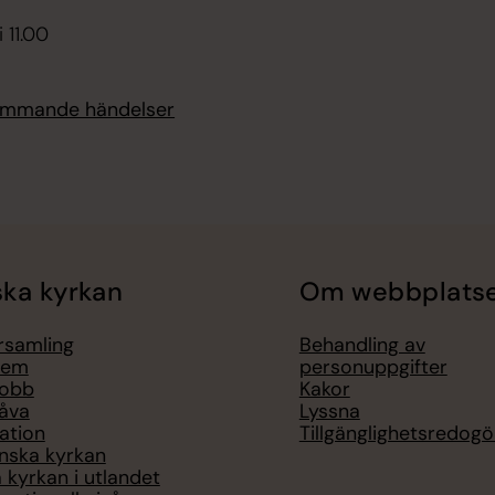
 11.00
kommande händelser
ka kyrkan
Om webbplats
örsamling
Behandling av
lem
personuppgifter
jobb
Kakor
åva
Lyssna
ation
Tillgänglighetsredogö
nska kyrkan
 kyrkan i utlandet