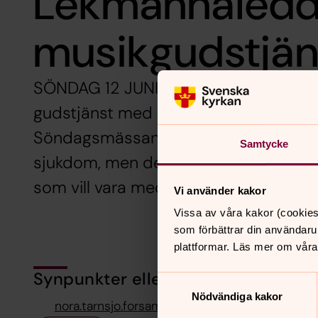
Lekmannaled
musikgudstjän
SÖNDAG 12 JUNI 11.00 i Nora kyrka. Vi
gudstjänst med mycket musik och fika
Söndagsmässan som tidigare annonsera
Samtycke
sjukdom, men det firas mässa i Harbo
som vill vara med där.
Vi använder kakor
Vissa av våra kakor (cookies
som förbättrar din användaru
plattformar. Läs mer om våra
Synpunkter eller frågor på sidans i
Samtyckesval
Nödvändiga kakor
nora.tarnsjo.forsamling@svenskakyrkan.se