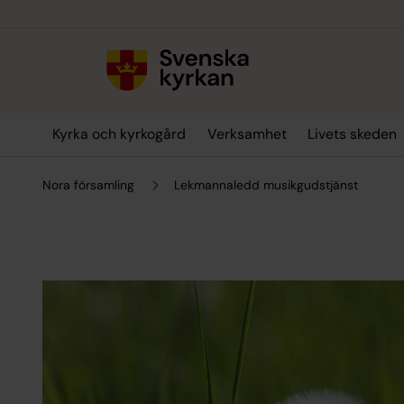
Till innehållet
Till undermeny
Kyrka och kyrkogård
Verksamhet
Livets skeden
Nora församling
Lekmannaledd musikgudstjänst