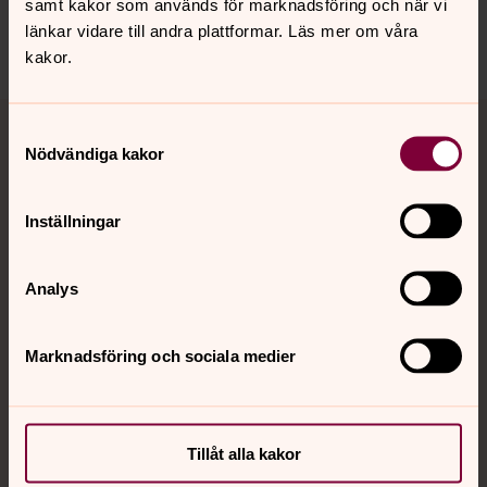
samt kakor som används för marknadsföring och när vi
innehåll?
länkar vidare till andra plattformar. Läs mer om våra
nora.tarnsjo.forsamling@svenskakyrkan.se
kakor.
Tillbaka till toppen
Tillbaka till innehållet
Samtyckesval
Nödvändiga kakor
Kontakt
Inställningar
Analys
Kalender
Marknadsföring och sociala medier
Hitta snabbt
Tillåt alla kakor
Sociala kanaler