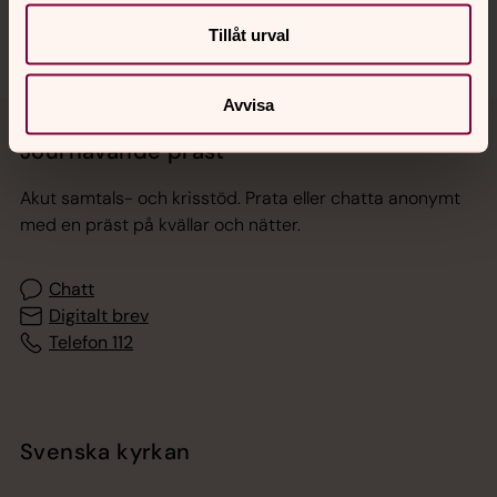
Tillåt urval
Avvisa
Jourhavande präst
Akut samtals- och krisstöd. Prata eller chatta anonymt
med en präst på kvällar och nätter.
Chatt
Digitalt brev
Telefon 112
Svenska kyrkan