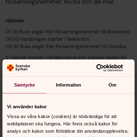
församlingshemmet. Klicka och läs mer.
Hålltider
07.30 Buss avgår från församlingshemmet till Skekarsbo
08.00 Vandringen startar i Skekarsbo
09.30 Buss avgår från församlingshemmet till Österbo.
Vi släcker törsten vid fäbodarna och stannar sedan för
fika i Buska. Spelmän på nyckelharpa och gitarr spelar
när vi går över spängerna.
11.00 Gudstjänst i församlingshemmet. Mat och kaffe
Samtycke
Information
Om
serveras.
Välkommen!
Vi använder kakor
Vissa av våra kakor (cookies) är nödvändiga för att
webbplatsen ska fungera. Här finns också kakor för
Synpunkter eller frågor på sidans
analys och kakor som förbättrar din användarupplevelse,