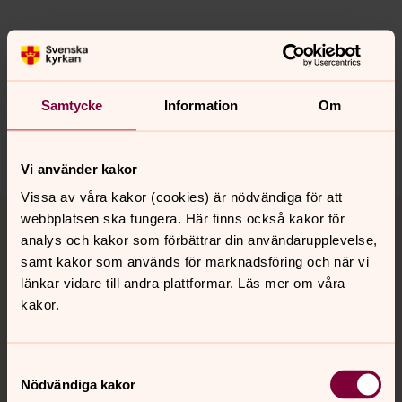
Synpunkter eller frågor på sidans
innehåll?
Samtycke
Information
Om
nora.tarnsjo.forsamling@svenskakyrkan.se
Dela
Vi använder kakor
Vissa av våra kakor (cookies) är nödvändiga för att
Tillbaka till toppen
Tillbaka till innehållet
webbplatsen ska fungera. Här finns också kakor för
analys och kakor som förbättrar din användarupplevelse,
samt kakor som används för marknadsföring och när vi
länkar vidare till andra plattformar. Läs mer om våra
Kontakt
kakor.
Kalender
Samtyckesval
Nödvändiga kakor