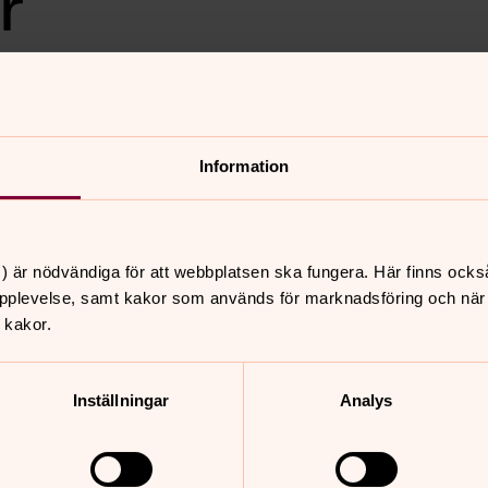
r
G 4 SEPTEMBER 19.00 kan du
 och inventarier. Våra präster
rkan. Tema 1/9: Symbolspråk,
Information
) är nödvändiga för att webbplatsen ska fungera. Här finns ocks
pplevelse, samt kakor som används för marknadsföring och när vi
nnehåll?
 kakor.
Inställningar
Analys