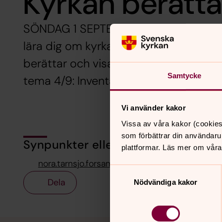
Kyrkan berätta
SÖNDAG 1 SEPTEMBER 12.30 & ONSDA
lära dig om kyrkans historia, symboler
berättar och visar vad som finns i ky
Samtycke
tema 4/9: Inventarier och textilier.
Vi använder kakor
Vissa av våra kakor (cookies
som förbättrar din användaru
Synpunkter eller frågor på sidans i
plattformar. Läs mer om våra
nora.tarnsjo.forsamling@svenskakyrkan.se
Samtyckesval
Dela
Nödvändiga kakor