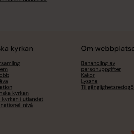
ka kyrkan
Om webbplats
örsamling
Behandling av
lem
personuppgifter
jobb
Kakor
åva
Lyssna
ation
Tillgänglighetsredogö
nska kyrkan
 kyrkan i utlandet
nationell nivå