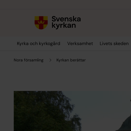
Till innehållet
Till undermeny
Kyrka och kyrkogård
Verksamhet
Livets skeden
Nora församling
Kyrkan berättar