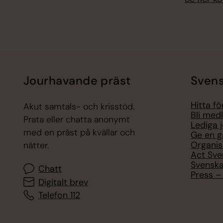
Jourhavande präst
Svens
Hitta f
Akut samtals- och krisstöd.
Bli med
Prata eller chatta anonymt
Lediga 
med en präst på kvällar och
Ge en g
Organis
nätter.
Act Sve
Svenska
Chatt
Press – 
Digitalt brev
Telefon 112