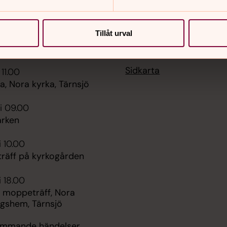
Tillåt urval
er
Hitta snabbt
Sidkarta
 11.00
, Nora kyrka, Tärnsjö
i 09.00
rken
i 10.00
räff på kyrkogården
i 18.00
 moppeträff, Nora
ngshem, Tärnsjö
kommande händelser