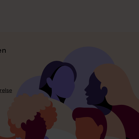
en
relse