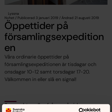
Lyssna
Nyhet / Publicerad 3 januari 2019 / Ändrad 21 augusti 2019
Öppettider på
församlingsexpedition
en
Våra ordinarie öppettider på
församlingsexpeditionen är tisdagar och
onsdagar 10-12 samt torsdagar 17-20.
Välkommen in eller slå en signal!
Synpunkter eller frågor på sidans
innehåll?