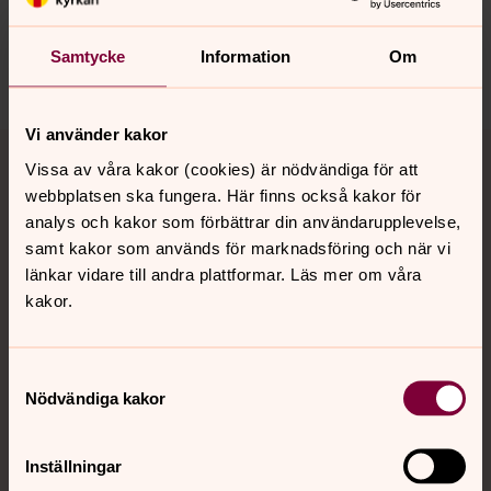
nora.tarnsjo.forsamling@svenskakyrkan.se
Samtycke
Information
Om
Dela
Vi använder kakor
Tillbaka till toppen
Tillbaka till innehållet
Vissa av våra kakor (cookies) är nödvändiga för att
webbplatsen ska fungera. Här finns också kakor för
analys och kakor som förbättrar din användarupplevelse,
Kontakt
samt kakor som används för marknadsföring och när vi
länkar vidare till andra plattformar. Läs mer om våra
kakor.
Kalender
Samtyckesval
Nödvändiga kakor
Hitta snabbt
Inställningar