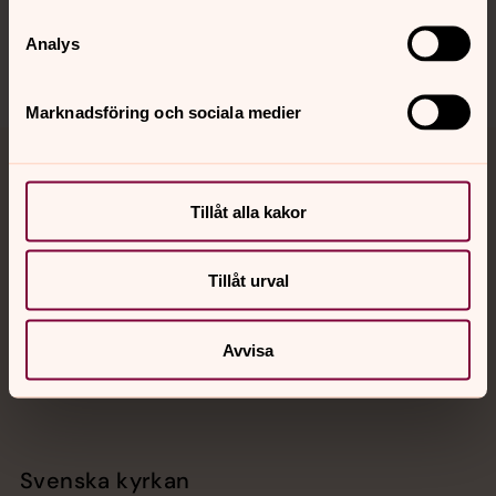
Sociala kanaler
Analys
Marknadsföring och sociala medier
Jourhavande präst
Tillåt alla kakor
Akut samtals- och krisstöd. Prata eller chatta anonymt
med en präst på kvällar och nätter.
Tillåt urval
Chatt
Digitalt brev
Avvisa
Telefon 112
Svenska kyrkan