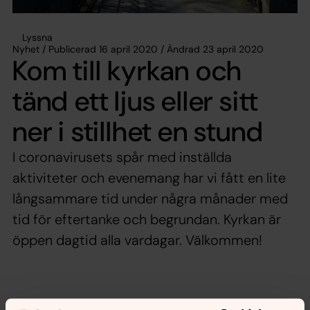
Lyssna
Nyhet / Publicerad 16 april 2020 / Ändrad 23 april 2020
Kom till kyrkan och
tänd ett ljus eller sitt
ner i stillhet en stund
I coronavirusets spår med inställda
aktiviteter och evenemang har vi fått en lite
långsammare tid under några månader med
tid för eftertanke och begrundan. Kyrkan är
öppen dagtid alla vardagar. Välkommen!