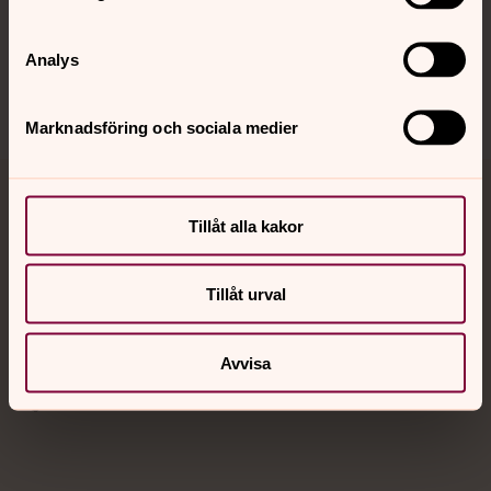
Sociala kanaler
Analys
Marknadsföring och sociala medier
Jourhavande präst
Tillåt alla kakor
Akut samtals- och krisstöd. Prata eller chatta anonymt
med en präst på kvällar och nätter.
Tillåt urval
Chatt
Avvisa
Digitalt brev
Telefon 112