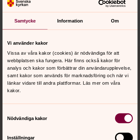
Synpunkter eller frågor på sidans
innehåll?
nora.tarnsjo.forsamling@svenskakyrkan.se
Samtycke
Information
Om
Dela
Vi använder kakor
Tillbaka till toppen
Tillbaka till innehållet
Vissa av våra kakor (cookies) är nödvändiga för att
webbplatsen ska fungera. Här finns också kakor för
analys och kakor som förbättrar din användarupplevelse,
samt kakor som används för marknadsföring och när vi
Kontakt
länkar vidare till andra plattformar. Läs mer om våra
kakor.
Kalender
Samtyckesval
Nödvändiga kakor
Hitta snabbt
Inställningar