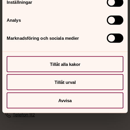
Inställningar
Sociala kanaler
Analys
Marknadsföring och sociala medier
Jourhavande präst
Tillåt alla kakor
Akut samtals- och krisstöd. Prata eller chatta anonymt
Tillåt urval
med en präst på kvällar och nätter.
Chatt
Avvisa
Digitalt brev
Telefon 112