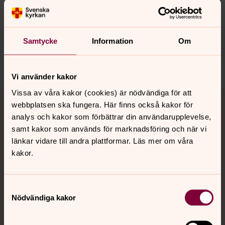
Synpunkter eller frågor på sidans
innehåll?
Samtycke
Information
Om
nora.tarnsjo.forsamling@svenskakyrkan.se
Dela
Vi använder kakor
Vissa av våra kakor (cookies) är nödvändiga för att
Tillbaka till toppen
Tillbaka till innehållet
webbplatsen ska fungera. Här finns också kakor för
analys och kakor som förbättrar din användarupplevelse,
samt kakor som används för marknadsföring och när vi
länkar vidare till andra plattformar. Läs mer om våra
Kontakt
kakor.
Kalender
Samtyckesval
Nödvändiga kakor
Hitta snabbt