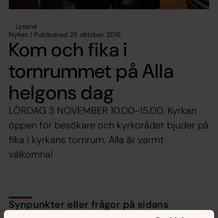
Lyssna
Nyhet / Publicerad 25 oktober 2018
Kom och fika i
tornrummet på Alla
helgons dag
LÖRDAG 3 NOVEMBER 10.00-15.00. Kyrkan
öppen för besökare och kyrkorådet bjuder på
fika i kyrkans tornrum. Alla är varmt
välkomna!
Synpunkter eller frågor på sidans
innehåll?