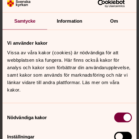
nora.tarnsjo.forsamling@svenskakyrkan.se
Dela
Samtycke
Information
Om
Tillbaka till toppen
Tillbaka till innehållet
Vi använder kakor
Vissa av våra kakor (cookies) är nödvändiga för att
webbplatsen ska fungera. Här finns också kakor för
analys och kakor som förbättrar din användarupplevelse,
Kontakt
samt kakor som används för marknadsföring och när vi
länkar vidare till andra plattformar. Läs mer om våra
kakor.
Kalender
Samtyckesval
Hitta snabbt
Nödvändiga kakor
Inställningar