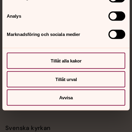
Sociala kanaler
Analys
Marknadsföring och sociala medier
Jourhavande präst
Akut samtals- och krisstöd. Prata eller chatta anonymt
Tillåt alla kakor
med en präst på kvällar och nätter.
Tillåt urval
Chatt
Digitalt brev
Avvisa
Telefon 112
Svenska kyrkan