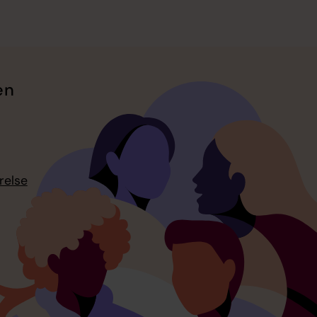
en
relse