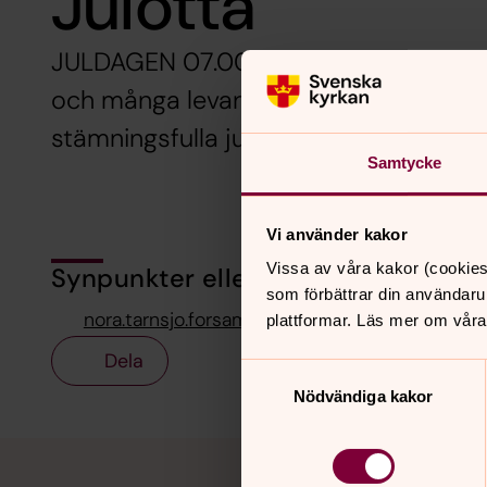
Julotta
JULDAGEN 07.00 firar vi julotta i Nor
och många levande ljus i hela kyrkan.
stämningsfulla julsånger. Präst är Th
Samtycke
Vi använder kakor
Vissa av våra kakor (cookies
Synpunkter eller frågor på sidans i
som förbättrar din användaru
nora.tarnsjo.forsamling@svenskakyrkan.se
plattformar. Läs mer om våra
Dela
Samtyckesval
Nödvändiga kakor
Tillbaka till toppen
Tillbaka till innehållet