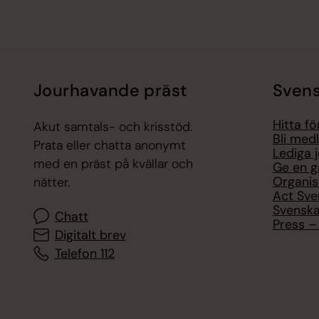
Jourhavande präst
Svens
Hitta f
Akut samtals- och krisstöd.
Bli med
Prata eller chatta anonymt
Lediga 
med en präst på kvällar och
Ge en g
Organis
nätter.
Act Sve
Svenska
Chatt
Press – 
Digitalt brev
Telefon 112