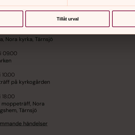
er
Hitta snabbt
Tillåt urval
Sidkarta
 11.00
, Nora kyrka, Tärnsjö
i 09.00
rken
i 10.00
räff på kyrkogården
i 18.00
 moppeträff, Nora
ngshem, Tärnsjö
kommande händelser