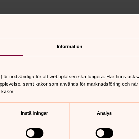
a kyrka med julens psalmer
 Nora Kyrkokör sjunger våra
orleif Skeppstedt. Välkommen!
Information
) är nödvändiga för att webbplatsen ska fungera. Här finns ocks
nnehåll?
pplevelse, samt kakor som används för marknadsföring och när vi
 kakor.
Inställningar
Analys