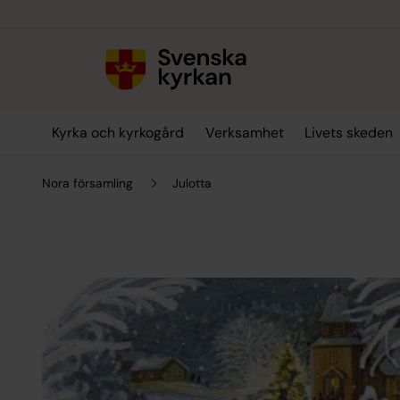
Till innehållet
Till undermeny
Kyrka och kyrkogård
Verksamhet
Livets skeden
Nora församling
Julotta