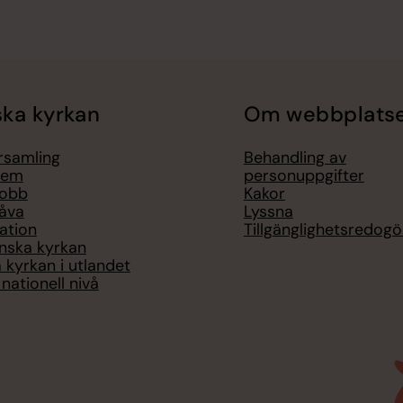
ka kyrkan
Om webbplats
örsamling
Behandling av
lem
personuppgifter
jobb
Kakor
åva
Lyssna
ation
Tillgänglighetsredogö
nska kyrkan
 kyrkan i utlandet
nationell nivå