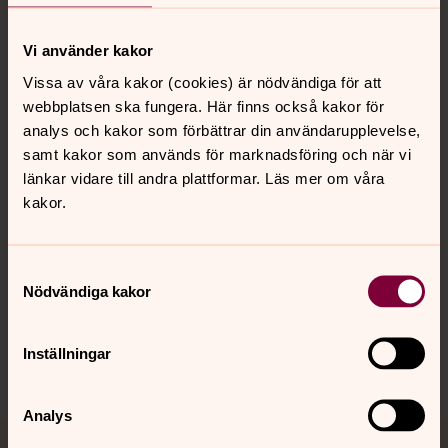
Vi använder kakor
Kontakt
Vissa av våra kakor (cookies) är nödvändiga för att
webbplatsen ska fungera. Här finns också kakor för
analys och kakor som förbättrar din användarupplevelse,
samt kakor som används för marknadsföring och när vi
Kalender
länkar vidare till andra plattformar. Läs mer om våra
kakor.
Hitta snabbt
Samtyckesval
Nödvändiga kakor
Sociala kanaler
Inställningar
Analys