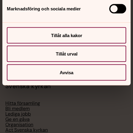
Jourhavande präst
Marknadsföring och sociala medier
Akut samtals- och krisstöd. Prata eller chatta anonymt
med en präst på kvällar och nätter.
Tillåt alla kakor
Chatt
Digitalt brev
Tillåt urval
Telefon 112
Avvisa
Svenska kyrkan
Hitta församling
Bli medlem
Lediga jobb
Ge en gåva
Organisation
Act Svenska kyrkan