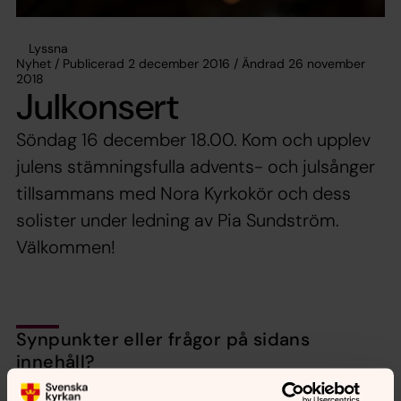
Lyssna
Nyhet / Publicerad 2 december 2016 / Ändrad 26 november
2018
Julkonsert
Söndag 16 december 18.00. Kom och upplev
julens stämningsfulla advents- och julsånger
tillsammans med Nora Kyrkokör och dess
solister under ledning av Pia Sundström.
Välkommen!
Synpunkter eller frågor på sidans
innehåll?
nora.tarnsjo.forsamling@svenskakyrkan.se