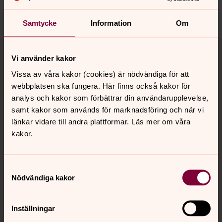
Dela
Samtycke
Information
Om
Tillbaka till toppen
Tillbaka till innehållet
Vi använder kakor
Vissa av våra kakor (cookies) är nödvändiga för att
webbplatsen ska fungera. Här finns också kakor för
Kontakt
analys och kakor som förbättrar din användarupplevelse,
samt kakor som används för marknadsföring och när vi
länkar vidare till andra plattformar. Läs mer om våra
Kalender
kakor.
Hitta snabbt
Samtyckesval
Nödvändiga kakor
Sociala kanaler
Inställningar