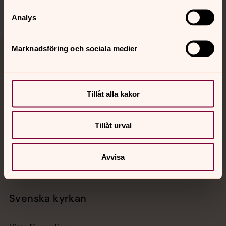
Analys
Marknadsföring och sociala medier
Jourhavande präst
Akut samtals- och krisstöd. Prata eller chatta anonymt
Tillåt alla kakor
med en präst på kvällar och nätter.
Chatt
Tillåt urval
Digitalt brev
Telefon 112
Avvisa
Svenska kyrkan