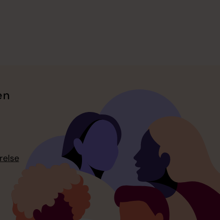
en
relse