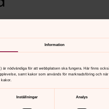
d
a. Vi får besök av Atinakören
dvent. Körledare är Margareta
Information
) är nödvändiga för att webbplatsen ska fungera. Här finns ocks
pplevelse, samt kakor som används för marknadsföring och när vi
nnehåll?
 kakor.
Inställningar
Analys