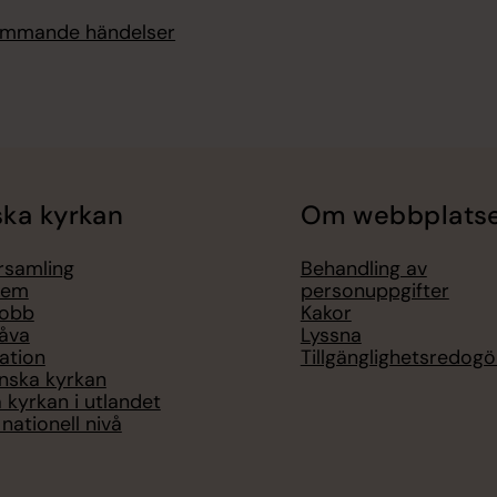
kommande händelser
ka kyrkan
Om webbplats
örsamling
Behandling av
lem
personuppgifter
jobb
Kakor
åva
Lyssna
ation
Tillgänglighetsredogö
nska kyrkan
 kyrkan i utlandet
nationell nivå