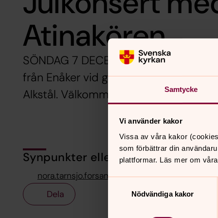
Julkonsert me
Atinakören
SÖNDAG 7 DECEMBER 15.00 i Nora kyrk
från Enåker vid gudstjänsten på 2:a a
Samtycke
Alkstål. Välkommen!
Vi använder kakor
Vissa av våra kakor (cookies
som förbättrar din användaru
Synpunkter eller frågor på sidans i
plattformar. Läs mer om våra
nora.tarnsjo.forsamling@svenskakyrkan.se
Samtyckesval
Dela
Nödvändiga kakor