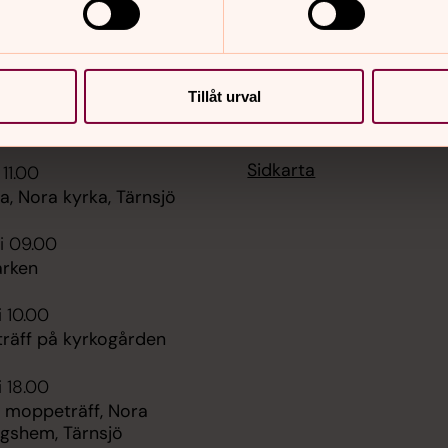
Tillåt urval
er
Hitta snabbt
Sidkarta
 11.00
, Nora kyrka, Tärnsjö
i 09.00
rken
i 10.00
räff på kyrkogården
i 18.00
 moppeträff, Nora
ngshem, Tärnsjö