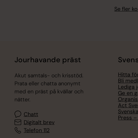
Se fler 
Jourhavande präst
Svens
Hitta f
Akut samtals- och krisstöd.
Bli med
Prata eller chatta anonymt
Lediga 
med en präst på kvällar och
Ge en g
Organis
nätter.
Act Sve
Svenska
Chatt
Press – 
Digitalt brev
Telefon 112