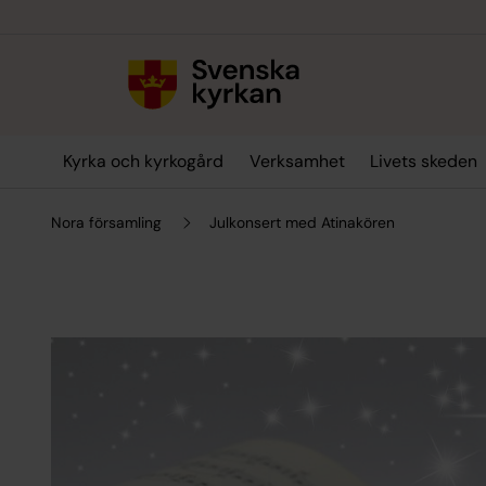
Till innehållet
Till undermeny
Kyrka och kyrkogård
Verksamhet
Livets skeden
Nora församling
Julkonsert med Atinakören