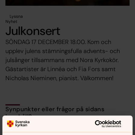
Lyssna
Nyhet
Julkonsert
SÖNDAG 17 DECEMBER 18.00. Kom och
upplev julens stämningsfulla advents- och
julsånger tillsammans med Nora Kyrkokör.
Gästartister är Linnéa och Fia Fors samt
Nicholas Nieminen, pianist. Välkommen!
Synpunkter eller frågor på sidans
innehåll?
nora.tarnsjo.forsamling@svenskakyrkan.se