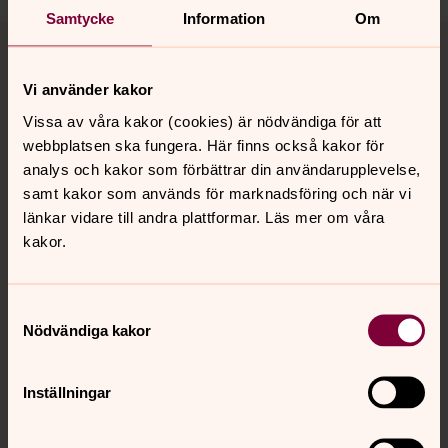
Samtycke
Information
Om
Tillbaka till toppen
Tillbaka till innehållet
Vi använder kakor
Vissa av våra kakor (cookies) är nödvändiga för att
Kontakt
webbplatsen ska fungera. Här finns också kakor för
analys och kakor som förbättrar din användarupplevelse,
samt kakor som används för marknadsföring och när vi
Kalender
länkar vidare till andra plattformar. Läs mer om våra
kakor.
Hitta snabbt
Samtyckesval
Nödvändiga kakor
Sociala kanaler
Inställningar