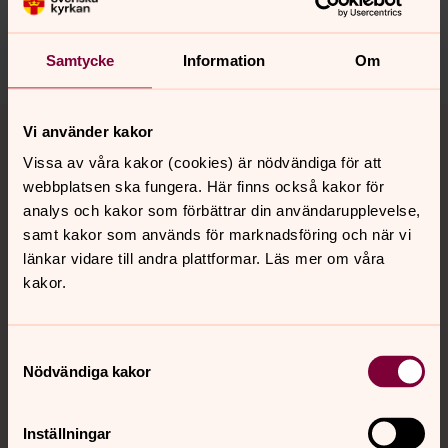
nora.tarnsjo.forsamling@svenskakyrkan.se
Dela
Samtycke
Information
Om
Tillbaka till toppen
Tillbaka till innehållet
Vi använder kakor
Vissa av våra kakor (cookies) är nödvändiga för att
webbplatsen ska fungera. Här finns också kakor för
Kontakt
analys och kakor som förbättrar din användarupplevelse,
samt kakor som används för marknadsföring och när vi
länkar vidare till andra plattformar. Läs mer om våra
kakor.
Kalender
Samtyckesval
Hitta snabbt
Nödvändiga kakor
Inställningar
Sociala kanaler