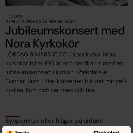
Lyssna
Nyhet / Publicerad 22 februari 2024
Jubileumskonsert med
Nora Kyrkokör
LÖRDAG 9 MARS 15.00 i Nora kyrka. Nora
Kyrkokör fyller 100 år och det firar vi med en
jubileumskonsert i kyrkan. Körledare är
Gunnar Klum. Efter konserten blir det mingel i
kyrkan. Kom och var med och fira!
Synpunkter eller frågor på sidans
innehåll?