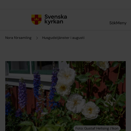
Till innehållet
Till undermeny
Sök
Meny
Nora församling
Husgudstjänster i augusti