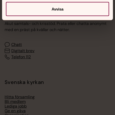
Avvisa
Jourhavande präst
Akut samtals- och krisstöd. Prata eller chatta anonymt
med en präst på kvällar och nätter.
Chatt
Digitalt brev
Telefon 112
Svenska kyrkan
Hitta församling
Bli medlem
Lediga jobb
Ge en gåva