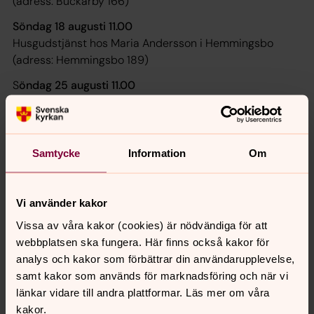
(adress: Buckarby 166)
Söndag 18 augusti 11.00
Husgudstjänst hos Maria Andersson i Hemmingsbo
(adress: Hemmingsbo 189)
S
öndag 25 augusti 11.00
Husgudstjänst hos Monica & Christian Brand i
Hedkarlsbo (adress: Hedkarlsbo 101)
Välkommen!
Samtycke
Information
Om
Vi använder kakor
Synpunkter eller frågor på sidans
Vissa av våra kakor (cookies) är nödvändiga för att
innehåll?
webbplatsen ska fungera. Här finns också kakor för
nora.tarnsjo.forsamling@svenskakyrkan.se
analys och kakor som förbättrar din användarupplevelse,
samt kakor som används för marknadsföring och när vi
Dela
länkar vidare till andra plattformar. Läs mer om våra
kakor.