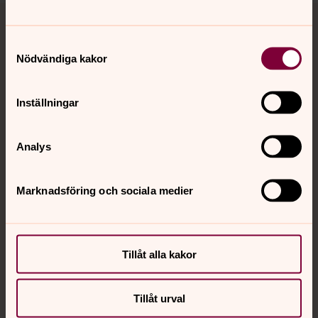
Tillbaka till toppen
Tillbaka till innehållet
Samtyckesval
Nödvändiga kakor
Kontakt
Inställningar
Kalender
Analys
Hitta snabbt
Marknadsföring och sociala medier
Sociala kanaler
Tillåt alla kakor
Tillåt urval