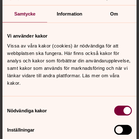
nora.tarnsjo.forsamling@svenskakyrkan.se
Samtycke
Information
Om
Dela
Tillbaka till toppen
Tillbaka till innehållet
Vi använder kakor
Vissa av våra kakor (cookies) är nödvändiga för att
webbplatsen ska fungera. Här finns också kakor för
analys och kakor som förbättrar din användarupplevelse,
Kontakt
samt kakor som används för marknadsföring och när vi
länkar vidare till andra plattformar. Läs mer om våra
kakor.
Kalender
Samtyckesval
Nödvändiga kakor
Hitta snabbt
Inställningar
Sociala kanaler