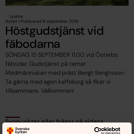
Lyssna
Nyhet / Publicerad 9 september 2019
Höstgudstjänst vid
fäbodarna
SÖNDAG 15 SEPTEMBER 11.00 vid Österbo
fäbodar. Gudstjänst på temat
Medmänniskan med präst Bengt Bengtsson.
Ta gärna med egen kaffekorg så fikar vi
tillsammans. Välkommen!
Synpunkter eller frågor på sidans
innehåll?