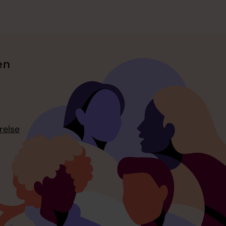
en
relse