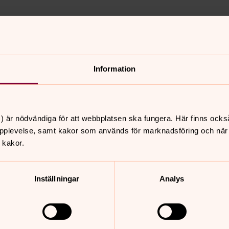
älkommen till högmässa på
e Bengt Bengtsson. Musiker
 "Bönen". Välkommen!
Information
) är nödvändiga för att webbplatsen ska fungera. Här finns ocks
nnehåll?
pplevelse, samt kakor som används för marknadsföring och när vi
 kakor.
Inställningar
Analys