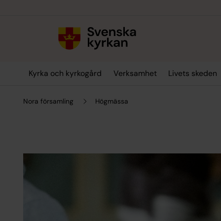
Till innehållet
Till undermeny
Kyrka och kyrkogård
Verksamhet
Livets skeden
Nora församling
Högmässa