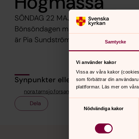
Högmässa
SÖNDAG 22 MAJ 11.00 i Nora kyrka. V
Bönsöndagen med vår förra kyrkoherd
är Pia Sundström. Söndagens tema är
Samtycke
Vi använder kakor
Vissa av våra kakor (cookies
Synpunkter eller frågor på sidans i
som förbättrar din användaru
plattformar. Läs mer om våra
nora.tarnsjo.forsamling@svenskakyrkan.se
Samtyckesval
Dela
Nödvändiga kakor
Tillbaka till toppen
Tillbaka till innehållet