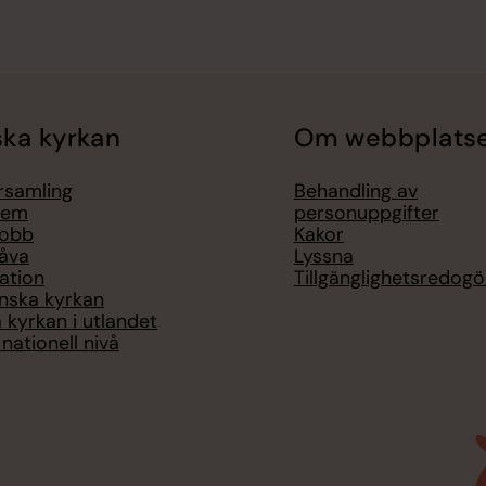
ka kyrkan
Om webbplats
örsamling
Behandling av
lem
personuppgifter
jobb
Kakor
åva
Lyssna
ation
Tillgänglighetsredogö
nska kyrkan
 kyrkan i utlandet
nationell nivå