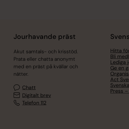
Jourhavande präst
Svens
Hitta f
Akut samtals- och krisstöd.
Bli med
Prata eller chatta anonymt
Lediga 
med en präst på kvällar och
Ge en g
Organis
nätter.
Act Sve
Svenska
Chatt
Press – 
Digitalt brev
Telefon 112