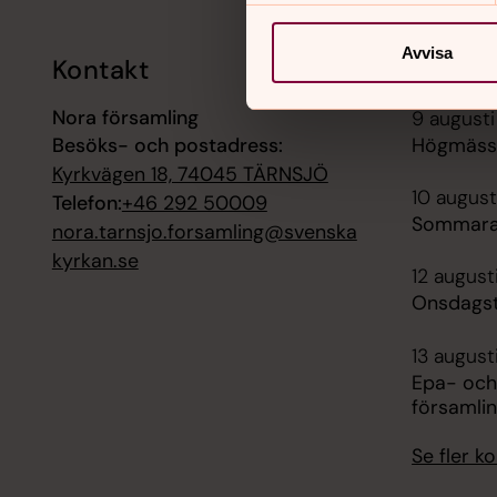
Avvisa
Kontakt
Kalend
Nora församling
9 augusti
Besöks- och postadress:
Högmässa
Kyrkvägen 18, 74045 TÄRNSJÖ
10 august
Telefon:
+46 292 50009
Sommara
nora.tarnsjo.forsamling@svenska
kyrkan.se
12 august
Onsdagst
13 august
Epa- och
församli
Se fler 