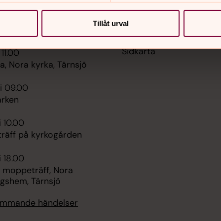
Tillåt urval
er
Hitta snabbt
Sidkarta
 11.00
, Nora kyrka, Tärnsjö
i 09.00
rken
i 10.00
räff på kyrkogården
i 18.00
 moppeträff, Nora
ngshem, Tärnsjö
kommande händelser