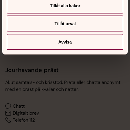
Hitta snabbt
Tillåt alla kakor
Sociala kanaler
Tillåt urval
Avvisa
Jourhavande präst
Akut samtals- och krisstöd. Prata eller chatta anonymt
med en präst på kvällar och nätter.
Chatt
Digitalt brev
Telefon 112