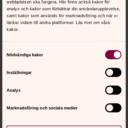
webbplatsen ska fungera. Här finns också kakor för
analys och kakor som förbättrar din användarupplevelse,
Synpunkter eller frågor på sidans
samt kakor som används för marknadsföring och när vi
innehåll?
länkar vidare till andra plattformar. Läs mer om våra
kakor.
nora.tarnsjo.forsamling@svenskakyrkan.se
Dela
Samtyckesval
Nödvändiga kakor
Tillbaka till toppen
Tillbaka till innehållet
Inställningar
Kontakt
Analys
Kalender
Marknadsföring och sociala medier