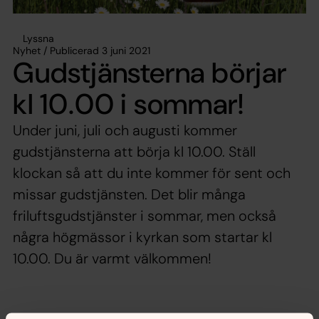
Lyssna
Nyhet / Publicerad 3 juni 2021
Gudstjänsterna börjar
kl 10.00 i sommar!
Under juni, juli och augusti kommer
gudstjänsterna att börja kl 10.00. Ställ
klockan så att du inte kommer för sent och
missar gudstjänsten. Det blir många
friluftsgudstjänster i sommar, men också
några högmässor i kyrkan som startar kl
10.00. Du är varmt välkommen!