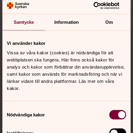
Synpunkter eller frågor på sidans
innehåll?
nora.tarnsjo.forsamling@svenskakyrkan.se
Samtycke
Information
Om
Dela
Vi använder kakor
Tillbaka till toppen
Tillbaka till innehållet
Vissa av våra kakor (cookies) är nödvändiga för att
webbplatsen ska fungera. Här finns också kakor för
analys och kakor som förbättrar din användarupplevelse,
samt kakor som används för marknadsföring och när vi
Kontakt
länkar vidare till andra plattformar. Läs mer om våra
kakor.
Kalender
Samtyckesval
Nödvändiga kakor
Hitta snabbt
Inställningar