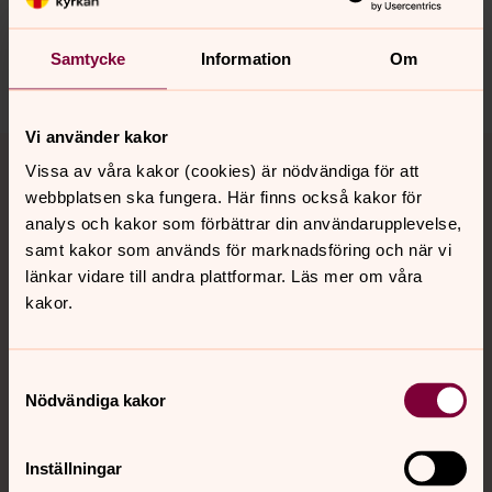
nora.tarnsjo.forsamling@svenskakyrkan.se
Samtycke
Information
Om
Dela
Vi använder kakor
Tillbaka till toppen
Tillbaka till innehållet
Vissa av våra kakor (cookies) är nödvändiga för att
webbplatsen ska fungera. Här finns också kakor för
analys och kakor som förbättrar din användarupplevelse,
Kontakt
samt kakor som används för marknadsföring och när vi
länkar vidare till andra plattformar. Läs mer om våra
kakor.
Kalender
Samtyckesval
Nödvändiga kakor
Hitta snabbt
Inställningar