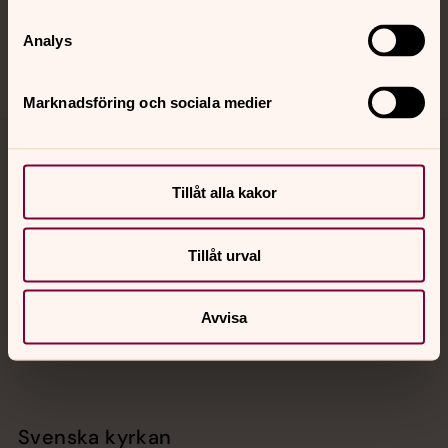
Sociala kanaler
Analys
Marknadsföring och sociala medier
Jourhavande präst
Tillåt alla kakor
Akut samtals- och krisstöd. Prata eller chatta anonymt
med en präst på kvällar och nätter.
Tillåt urval
Chatt
Digitalt brev
Avvisa
Telefon 112
Svenska kyrkan