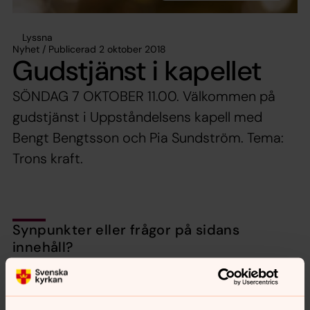
Lyssna
Nyhet / Publicerad 2 oktober 2018
Gudstjänst i kapellet
SÖNDAG 7 OKTOBER 11.00. Välkommen på
gudstjänst i Uppståndelsens kapell med
Bengt Bengtsson och Pia Sundström. Tema:
Trons kraft.
Synpunkter eller frågor på sidans
innehåll?
nora.tarnsjo.forsamling@svenskakyrkan.se
Dela