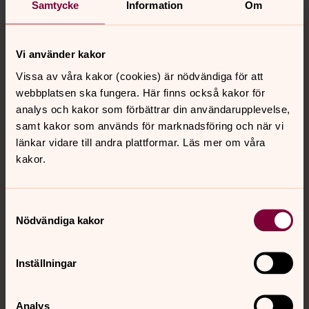
Samtycke
Information
Om
Tillbaka till toppen
Tillbaka till innehållet
Vi använder kakor
Vissa av våra kakor (cookies) är nödvändiga för att
webbplatsen ska fungera. Här finns också kakor för
Kontakt
analys och kakor som förbättrar din användarupplevelse,
samt kakor som används för marknadsföring och när vi
länkar vidare till andra plattformar. Läs mer om våra
Kalender
kakor.
Hitta snabbt
Samtyckesval
Nödvändiga kakor
Sociala kanaler
Inställningar
Analys