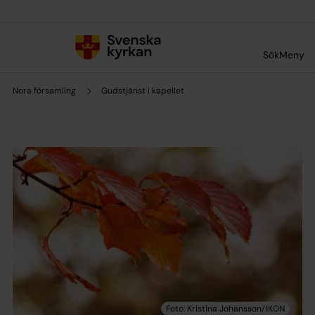
Till innehållet
Till undermeny
Sök
Meny
Nora församling
Gudstjänst i kapellet