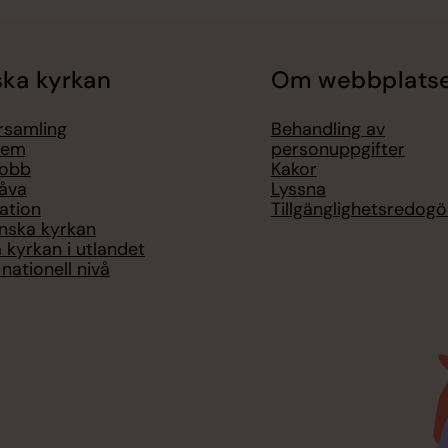
ka kyrkan
Om webbplats
örsamling
Behandling av
lem
personuppgifter
jobb
Kakor
åva
Lyssna
ation
Tillgänglighetsredogö
nska kyrkan
 kyrkan i utlandet
nationell nivå