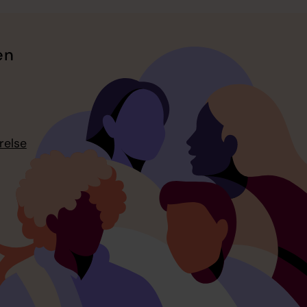
en
relse