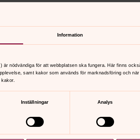
a. Gudstjänst med Bengt
siker. Tema: Tro och liv.
Information
) är nödvändiga för att webbplatsen ska fungera. Här finns ocks
pplevelse, samt kakor som används för marknadsföring och när vi
nnehåll?
 kakor.
Inställningar
Analys