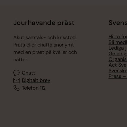
Jourhavande präst
Svens
Hitta f
Akut samtals- och krisstöd.
Bli med
Prata eller chatta anonymt
Lediga 
med en präst på kvällar och
Ge en g
Organis
nätter.
Act Sve
Svenska
Chatt
Press – 
Digitalt brev
Telefon 112