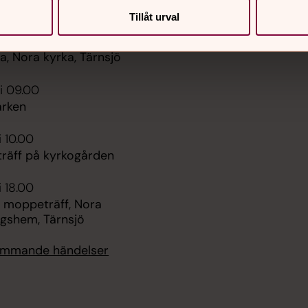
er
Hitta snabbt
Tillåt urval
Sidkarta
 11.00
, Nora kyrka, Tärnsjö
i 09.00
rken
i 10.00
räff på kyrkogården
i 18.00
 moppeträff, Nora
ngshem, Tärnsjö
kommande händelser