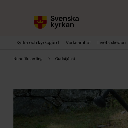
Till innehållet
Till undermeny
Kyrka och kyrkogård
Verksamhet
Livets skeden
Nora församling
Gudstjänst