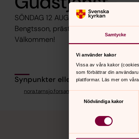
Gudstjänst
SÖNDAG 12 AUGUSTI 11.00 i Nora kyrk
Bengtsson, präst och Pia Sundström, mu
Samtycke
Välkommen!
Vi använder kakor
Vissa av våra kakor (cookies
som förbättrar din användaru
Synpunkter eller frågor på sidans i
plattformar. Läs mer om våra
nora.tarnsjo.forsamling@svenskakyrkan.se
Samtyckesval
Nödvändiga kakor
Tillbaka till toppen
Tillbaka till innehållet