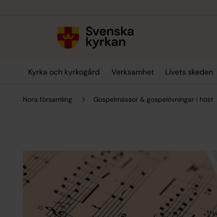
Till innehållet
Till undermeny
Kyrka och kyrkogård
Verksamhet
Livets skeden
Nora församling
Gospelmässor & gospelövningar i höst