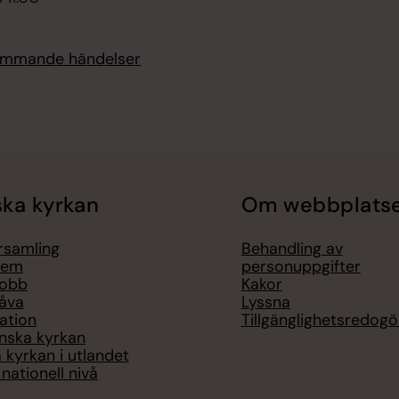
kommande händelser
ka kyrkan
Om webbplats
örsamling
Behandling av
lem
personuppgifter
jobb
Kakor
åva
Lyssna
ation
Tillgänglighetsredogö
nska kyrkan
 kyrkan i utlandet
nationell nivå