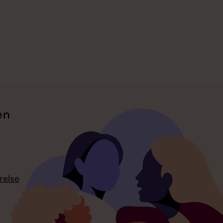
en
relse