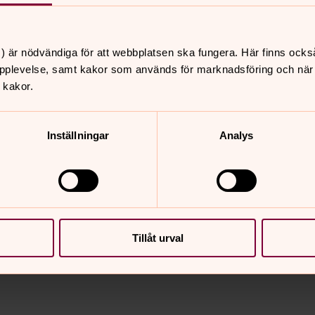
et ut så här:
) är nödvändiga för att webbplatsen ska fungera. Här finns ocks
pplevelse, samt kakor som används för marknadsföring och när vi
 kakor.
gövningen i församlingshemmet - då övar
Inställningar
Analys
 oktober 18-20 också för dig som kan
Tillåt urval
nnehåll?