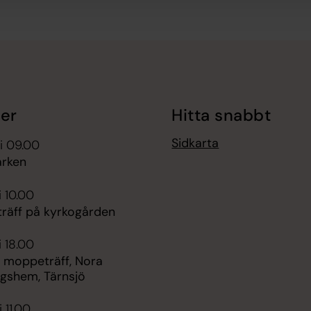
er
Hitta snabbt
Sidkarta
i 09.00
rken
i 10.00
räff på kyrkogården
i 18.00
 moppeträff, Nora
ngshem, Tärnsjö
 11.00