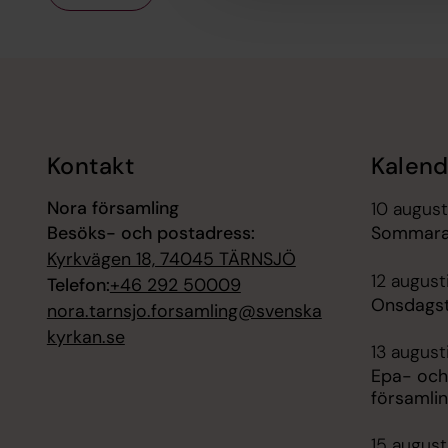
Tillbaka till toppen
Tillbaka till innehållet
Kontakt
Kalend
Nora församling
10 august
Besöks- och postadress:
Sommara
Kyrkvägen 18, 74045 TÄRNSJÖ
12 august
Telefon:
+46 292 50009
Onsdagst
nora.tarnsjo.forsamling@svenska
kyrkan.se
13 august
Epa- och
församli
15 augusti