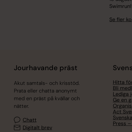
Swimrun!
Se fler 
Jourhavande präst
Svens
Hitta f
Akut samtals- och krisstöd.
Bli med
Prata eller chatta anonymt
Lediga 
med en präst på kvällar och
Ge en g
Organis
nätter.
Act Sve
Svenska
Chatt
Press – 
Digitalt brev