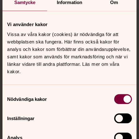
Samtycke
Information
Om
Tillbaka till toppen
Tillbaka till innehållet
Vi använder kakor
Vissa av våra kakor (cookies) är nödvändiga för att
webbplatsen ska fungera. Här finns också kakor för
Kontakt
analys och kakor som förbättrar din användarupplevelse,
samt kakor som används för marknadsföring och när vi
länkar vidare till andra plattformar. Läs mer om våra
Kalender
kakor.
Hitta snabbt
Samtyckesval
Nödvändiga kakor
Sociala kanaler
Inställningar
Analys