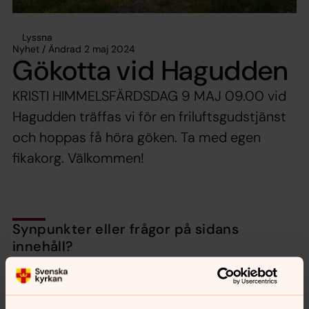
Lyssna
Nyhet / Ändrad 2 maj 2024
Gökotta vid Hagudden
KRISTI HIMMELSFÄRDSDAG 9 MAJ 09.00 vid
Hagudden träffas vi för en friluftsgudstjänst
och hoppas få höra göken. Ta med egen
fikakorg. Välkommen!
Synpunkter eller frågor på sidans
innehåll?
nora.tarnsjo.forsamling@svenskakyrkan.se
Dela