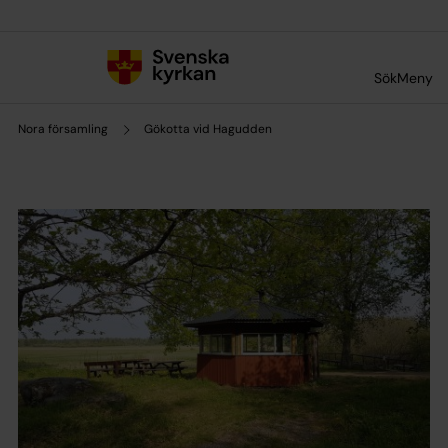
Till innehållet
Till undermeny
Sök
Meny
Nora församling
Gökotta vid Hagudden