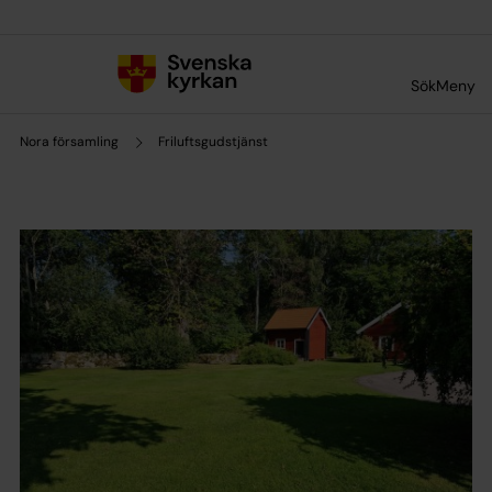
Till innehållet
Till undermeny
Sök
Meny
Nora församling
Friluftsgudstjänst