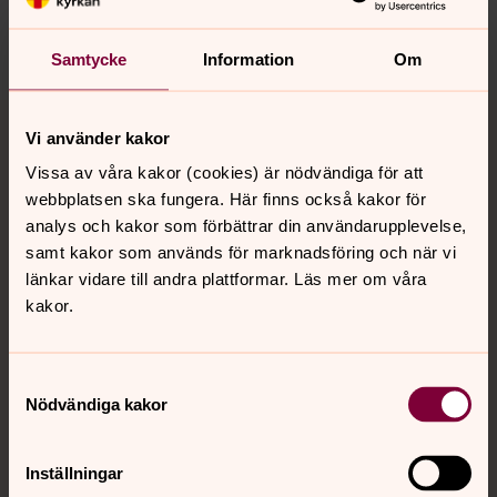
nora.tarnsjo.forsamling@svenskakyrkan.se
Dela
Samtycke
Information
Om
Tillbaka till toppen
Tillbaka till innehållet
Vi använder kakor
Vissa av våra kakor (cookies) är nödvändiga för att
webbplatsen ska fungera. Här finns också kakor för
Kontakt
analys och kakor som förbättrar din användarupplevelse,
samt kakor som används för marknadsföring och när vi
länkar vidare till andra plattformar. Läs mer om våra
Kalender
kakor.
Samtyckesval
Hitta snabbt
Nödvändiga kakor
Sociala kanaler
Inställningar