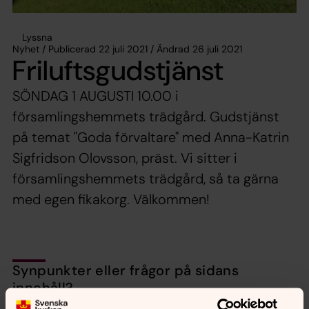
Lyssna
Nyhet / Publicerad 22 juli 2021 / Ändrad 26 juli 2021
Friluftsgudstjänst
SÖNDAG 1 AUGUSTI 10.00 i
församlingshemmets trädgård. Gudstjänst
på temat "Goda förvaltare" med Anna-Katrin
Sigfridson Olovsson, präst. Vi sitter i
församlingshemmets trädgård, så ta gärna
med egen fikakorg. Välkommen!
Synpunkter eller frågor på sidans
innehåll?