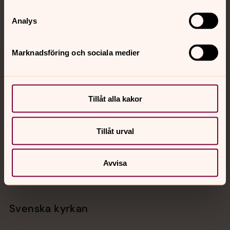
Analys
Marknadsföring och sociala medier
Jourhavande präst
Akut samtals- och krisstöd. Prata eller chatta anonymt
Tillåt alla kakor
med en präst på kvällar och nätter.
Tillåt urval
Chatt
Digitalt brev
Telefon 112
Avvisa
Svenska kyrkan