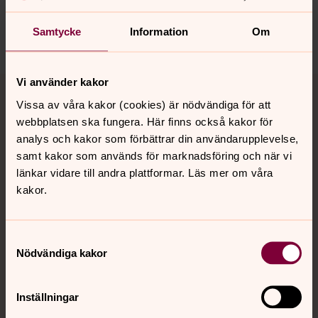
nora.tarnsjo.forsamling@svenskakyrkan.se
Samtycke
Information
Om
Dela
Tillbaka till toppen
Tillbaka till innehållet
Vi använder kakor
Vissa av våra kakor (cookies) är nödvändiga för att
webbplatsen ska fungera. Här finns också kakor för
analys och kakor som förbättrar din användarupplevelse,
Kontakt
samt kakor som används för marknadsföring och när vi
länkar vidare till andra plattformar. Läs mer om våra
kakor.
Kalender
Samtyckesval
Nödvändiga kakor
Hitta snabbt
Inställningar
Sociala kanaler