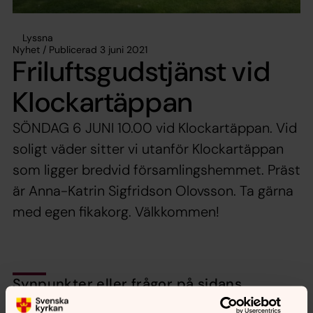
Lyssna
Nyhet / Publicerad 3 juni 2021
Friluftsgudstjänst vid
Klockartäppan
SÖNDAG 6 JUNI 10.00 vid Klockartäppan. Vid
soligt väder sitter vi utanför Klockartäppan
som ligger bredvid församlingshemmet. Präst
är Anna-Katrin Sigfridson Olovsson. Ta gärna
med egen fikakorg. Välkkommen!
Synpunkter eller frågor på sidans
innehåll?