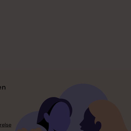
en
relse