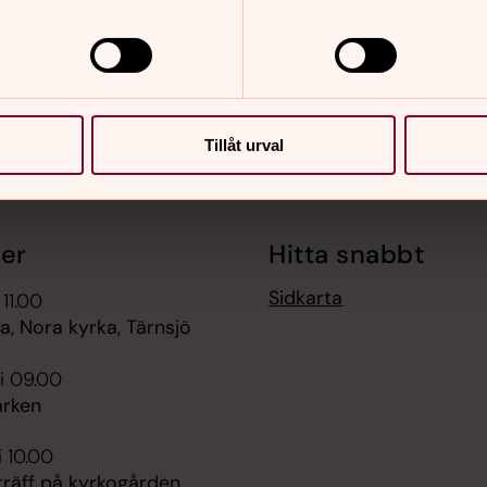
Tillåt urval
er
Hitta snabbt
Sidkarta
 11.00
, Nora kyrka, Tärnsjö
i 09.00
rken
i 10.00
räff på kyrkogården