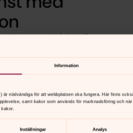
änst med
son
ngshemmets trädgård. Nu får
en fira avskedsgudstjänsten
 Bengt Bengtsson. Alla som
Information
ch ta ett personligt avsked.
s. Vid regn hålls gudstjänsten
) är nödvändiga för att webbplatsen ska fungera. Här finns ocks
pplevelse, samt kakor som används för marknadsföring och när vi
 kakor.
nnehåll?
Inställningar
Analys