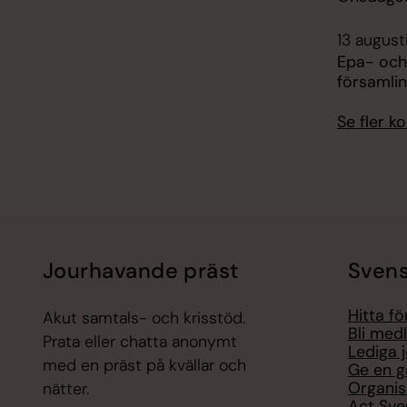
13 august
Epa- och
församli
Se fler 
Jourhavande präst
Svens
Hitta f
Akut samtals- och krisstöd.
Bli med
Prata eller chatta anonymt
Lediga 
med en präst på kvällar och
Ge en g
Organis
nätter.
Act Sve