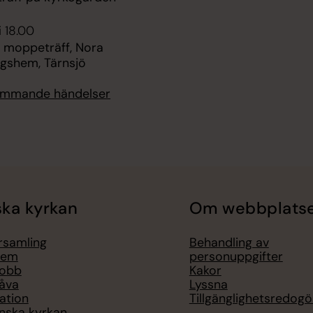
i 18.00
 moppeträff, Nora
ngshem, Tärnsjö
kommande händelser
ka kyrkan
Om webbplats
örsamling
Behandling av
lem
personuppgifter
jobb
Kakor
åva
Lyssna
ation
Tillgänglighetsredogö
nska kyrkan