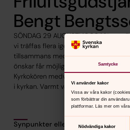
Friluftsgudstj
Bengt Bengts
SÖNDAG 29 AUGUSTI 10.00 i församli
vi träffas flera igen och vi kan äntlig
tillsammans med vår förra kyrkoherde
Samtycke
önskar får möjlighet att träffa Bengt o
Kyrkokören medverkar och fika servera
Vi använder kakor
i kyrkan. Varmt välkommen!
Vissa av våra kakor (cookies
som förbättrar din användaru
plattformar. Läs mer om våra
Samtyckesval
Synpunkter eller frågor på sidans i
Nödvändiga kakor