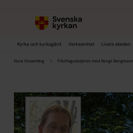
Till innehållet
Till undermeny
Kyrka och kyrkogård
Verksamhet
Livets skeden
Nora församling
Friluftsgudstjänst med Bengt Bengtsso