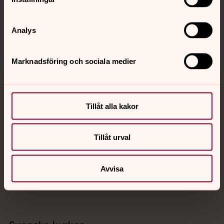
Sociala kanaler
Analys
Marknadsföring och sociala medier
Jourhavande präst
Tillåt alla kakor
Akut samtals- och krisstöd. Prata eller chatta anonymt
med en präst på kvällar och nätter.
Tillåt urval
Chatt
Digitalt brev
Avvisa
Telefon 112