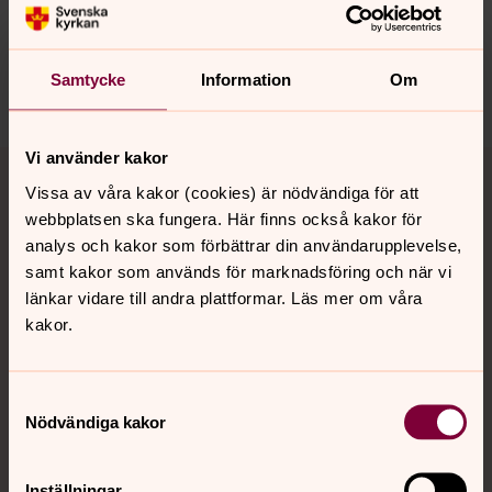
innehåll?
nora.tarnsjo.forsamling@svenskakyrkan.se
Samtycke
Information
Om
Dela
Tillbaka till toppen
Tillbaka till innehållet
Vi använder kakor
Vissa av våra kakor (cookies) är nödvändiga för att
webbplatsen ska fungera. Här finns också kakor för
analys och kakor som förbättrar din användarupplevelse,
Kontakt
samt kakor som används för marknadsföring och när vi
länkar vidare till andra plattformar. Läs mer om våra
kakor.
Kalender
Samtyckesval
Nödvändiga kakor
Hitta snabbt
Inställningar