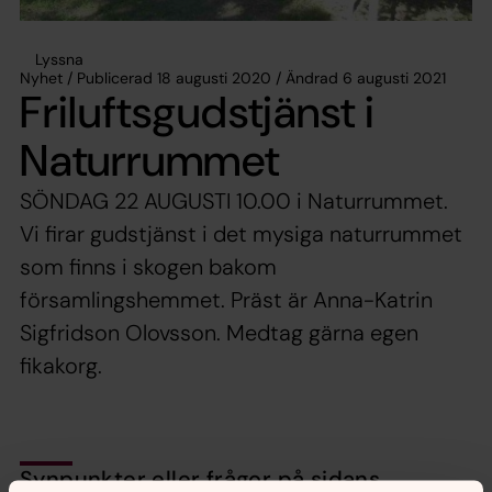
Lyssna
Nyhet / Publicerad 18 augusti 2020 / Ändrad 6 augusti 2021
Friluftsgudstjänst i
Naturrummet
SÖNDAG 22 AUGUSTI 10.00 i Naturrummet.
Vi firar gudstjänst i det mysiga naturrummet
som finns i skogen bakom
församlingshemmet. Präst är Anna-Katrin
Sigfridson Olovsson. Medtag gärna egen
fikakorg.
Synpunkter eller frågor på sidans