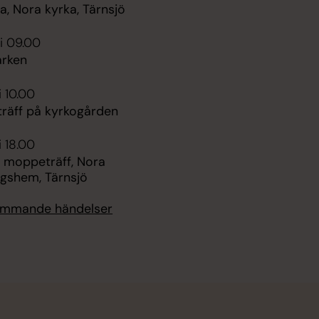
, Nora kyrka, Tärnsjö
i 09.00
rken
i 10.00
räff på kyrkogården
i 18.00
 moppeträff, Nora
ngshem, Tärnsjö
kommande händelser