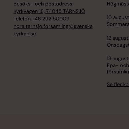
Besöks- och postadress:
Högmässa
Kyrkvägen 18, 74045 TÄRNSJÖ
10 august
Telefon:
+46 292 50009
Sommara
nora.tarnsjo.forsamling@svenska
kyrkan.se
12 august
Onsdagst
13 august
Epa- och
församli
Se fler 