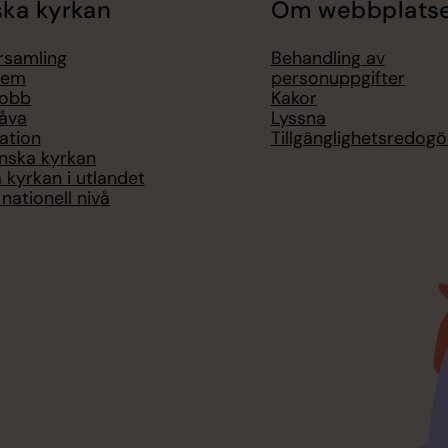
ka kyrkan
Om webbplats
örsamling
Behandling av
lem
personuppgifter
jobb
Kakor
åva
Lyssna
ation
Tillgänglighetsredogö
nska kyrkan
 kyrkan i utlandet
nationell nivå