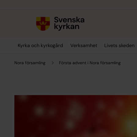
Till innehållet
Till undermeny
Kyrka och kyrkogård
Verksamhet
Livets skeden
Nora församling
Första advent i Nora församling