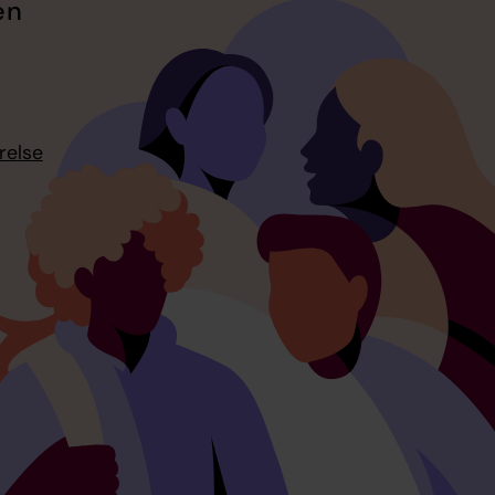
en
relse