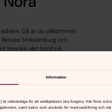
i Nora
advent. Då är du välkommen
av Renske Stekelenburg och
mt besöka vårt bord på
fo.
!
Information
g av Viktoria Englund Östensson.
kan.
) är nödvändiga för att webbplatsen ska fungera. Här finns ocks
pplevelse, samt kakor som används för marknadsföring och när vi