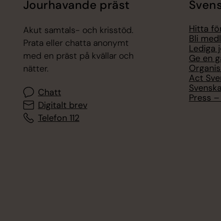
Jourhavande präst
Svens
Hitta f
Akut samtals- och krisstöd.
Bli med
Prata eller chatta anonymt
Lediga 
med en präst på kvällar och
Ge en g
Organis
nätter.
Act Sve
Svenska
Chatt
Press – 
Digitalt brev
Telefon 112