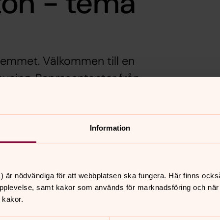
ton - tema
emmet. Välkommen till en
ning. Representanter från
rsamling medverkar.
la! Välkommen!
Information
erättar om sitt arbete och Thommie
ågor om gravar och kyrkogården. Vår
ckså och svarar på frågor. Du får gärna
) är nödvändiga för att webbplatsen ska fungera. Här finns ocks
dina tankar med oss.
pplevelse, samt kakor som används för marknadsföring och när vi
 kakor.