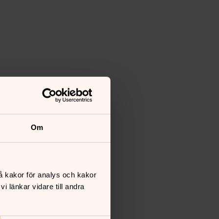
Om
å kakor för analys och kakor
 länkar vidare till andra