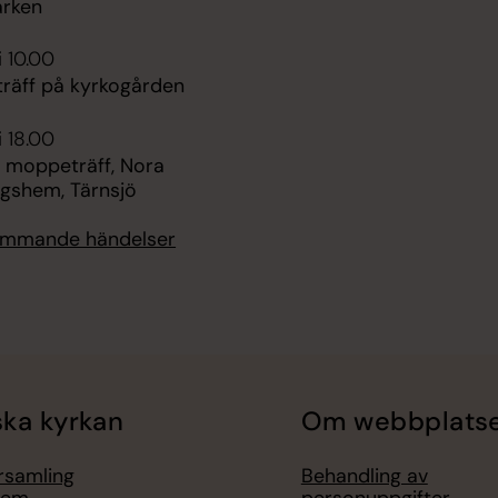
rken
i 10.00
räff på kyrkogården
i 18.00
 moppeträff, Nora
ngshem, Tärnsjö
kommande händelser
ka kyrkan
Om webbplats
örsamling
Behandling av
lem
personuppgifter