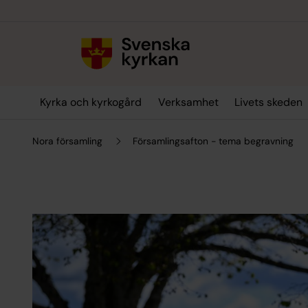
Till innehållet
Till undermeny
Kyrka och kyrkogård
Verksamhet
Livets skeden
Nora församling
Församlingsafton - tema begravning