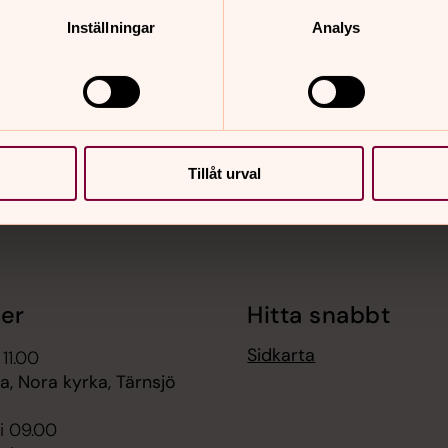
Inställningar
Analys
nnehåll?
Tillåt urval
er
Hitta snabbt
Sidkarta
 11.00
, Nora kyrka, Tärnsjö
i 09.00